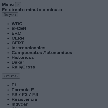
Menú
×
En directo minuto a minuto
Rallyes
›
WRC
S-CER
ERC
CERA
CERT
Internacionales
Campeonatos Autonómicos
Históricos
Dakar
RallyCross
Circuitos
›
F1
Fórmula E
F2 / F3 / F4
Resistencia
Indycar