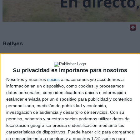
Rallyes
WRC
S-CER
ERC
Su privacidad es importante para nosotros
CERA
Nosotros y nuestros
socios
almacenamos y/o accedemos a
CERT
Internacionales
información en un dispositivo, como cookies, y procesamos
Campeonatos Autonómicos
datos personales, como identificadores únicos e información
Históricos
estándar enviada por un dispositivo para publicidad y contenido
Dakar
personalizado, medición de publicidad y contenido,
RallyCross
investigación de audiencia y desarrollo de servicios.
Con su
permiso, nosotros y nuestros socios podemos utilizar datos de
Circuitos
localización geográfica precisa e identificación mediante las
características de dispositivos. Puede hacer clic para otorgarnos
F1
su consentimiento a nosotros y a nuestros 1731 socios para