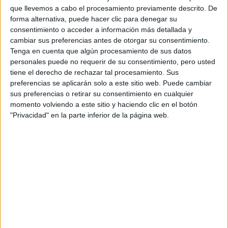
Fórmula E
que llevemos a cabo el procesamiento previamente descrito. De
F2 / F3 / F4
forma alternativa, puede hacer clic para denegar su
Resistencia
consentimiento o acceder a información más detallada y
Indycar
cambiar sus preferencias antes de otorgar su consentimiento.
Otros
Tenga en cuenta que algún procesamiento de sus datos
personales puede no requerir de su consentimiento, pero usted
Producto
tiene el derecho de rechazar tal procesamiento. Sus
preferencias se aplicarán solo a este sitio web. Puede cambiar
Producto
sus preferencias o retirar su consentimiento en cualquier
Web pensada para poder ofrecer diferentes
momento volviendo a este sitio y haciendo clic en el botón
productos propios y ajenos para que los
"Privacidad" en la parte inferior de la página web.
aficionados los puedan adquirir
Divulgación
Dossier
Webs
Comunicados
Fotografía
Vídeos (on boards)
Redes Sociales