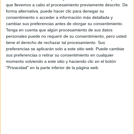
Fórmula E
que llevemos a cabo el procesamiento previamente descrito. De
F2 / F3 / F4
forma alternativa, puede hacer clic para denegar su
Resistencia
consentimiento o acceder a información más detallada y
Indycar
cambiar sus preferencias antes de otorgar su consentimiento.
Otros
Tenga en cuenta que algún procesamiento de sus datos
personales puede no requerir de su consentimiento, pero usted
Producto
tiene el derecho de rechazar tal procesamiento. Sus
preferencias se aplicarán solo a este sitio web. Puede cambiar
Producto
sus preferencias o retirar su consentimiento en cualquier
Web pensada para poder ofrecer diferentes
momento volviendo a este sitio y haciendo clic en el botón
productos propios y ajenos para que los
"Privacidad" en la parte inferior de la página web.
aficionados los puedan adquirir
Divulgación
Dossier
Webs
Comunicados
Fotografía
Vídeos (on boards)
Redes Sociales