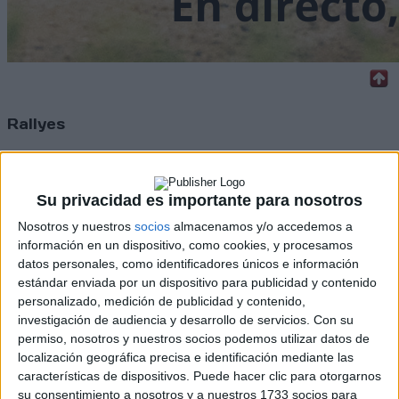
Rallyes
WRC
S-CER
ERC
Su privacidad es importante para nosotros
CERA
Nosotros y nuestros
socios
almacenamos y/o accedemos a
CERT
Internacionales
información en un dispositivo, como cookies, y procesamos
Campeonatos Autonómicos
datos personales, como identificadores únicos e información
Históricos
estándar enviada por un dispositivo para publicidad y contenido
Dakar
personalizado, medición de publicidad y contenido,
RallyCross
investigación de audiencia y desarrollo de servicios.
Con su
permiso, nosotros y nuestros socios podemos utilizar datos de
Circuitos
localización geográfica precisa e identificación mediante las
características de dispositivos. Puede hacer clic para otorgarnos
F1
su consentimiento a nosotros y a nuestros 1733 socios para