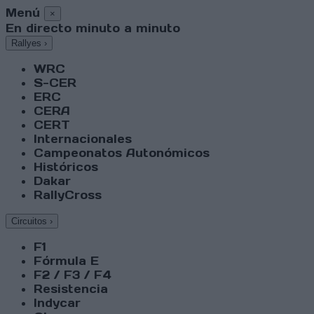
Menú
×
En directo minuto a minuto
Rallyes
›
WRC
S-CER
ERC
CERA
CERT
Internacionales
Campeonatos Autonómicos
Históricos
Dakar
RallyCross
Circuitos
›
F1
Fórmula E
F2 / F3 / F4
Resistencia
Indycar