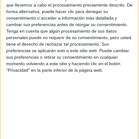
Fórmula E
que llevemos a cabo el procesamiento previamente descrito. De
F2 / F3 / F4
forma alternativa, puede hacer clic para denegar su
Resistencia
consentimiento o acceder a información más detallada y
Indycar
cambiar sus preferencias antes de otorgar su consentimiento.
Otros
Tenga en cuenta que algún procesamiento de sus datos
personales puede no requerir de su consentimiento, pero usted
Producto
tiene el derecho de rechazar tal procesamiento. Sus
preferencias se aplicarán solo a este sitio web. Puede cambiar
Producto
sus preferencias o retirar su consentimiento en cualquier
Web pensada para poder ofrecer diferentes
momento volviendo a este sitio y haciendo clic en el botón
productos propios y ajenos para que los
"Privacidad" en la parte inferior de la página web.
aficionados los puedan adquirir
Divulgación
Dossier
Webs
Comunicados
Fotografía
Vídeos (on boards)
Redes Sociales