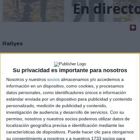
Rallyes
WRC
S-CER
ERC
Su privacidad es importante para nosotros
CERA
Nosotros y nuestros
socios
almacenamos y/o accedemos a
CERT
Internacionales
información en un dispositivo, como cookies, y procesamos
Campeonatos Autonómicos
datos personales, como identificadores únicos e información
Históricos
estándar enviada por un dispositivo para publicidad y contenido
Dakar
personalizado, medición de publicidad y contenido,
RallyCross
investigación de audiencia y desarrollo de servicios.
Con su
permiso, nosotros y nuestros socios podemos utilizar datos de
Circuitos
localización geográfica precisa e identificación mediante las
características de dispositivos. Puede hacer clic para otorgarnos
F1
su consentimiento a nosotros y a nuestros 1733 socios para