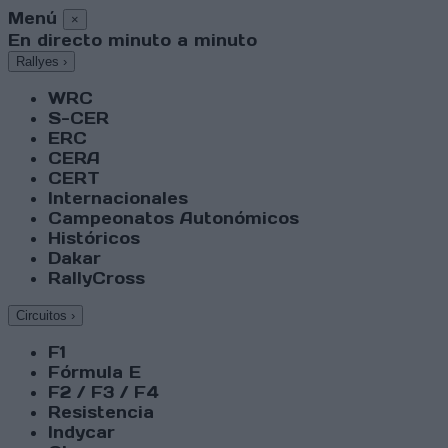
Menú
×
En directo minuto a minuto
Rallyes
›
WRC
S-CER
ERC
CERA
CERT
Internacionales
Campeonatos Autonómicos
Históricos
Dakar
RallyCross
Circuitos
›
F1
Fórmula E
F2 / F3 / F4
Resistencia
Indycar