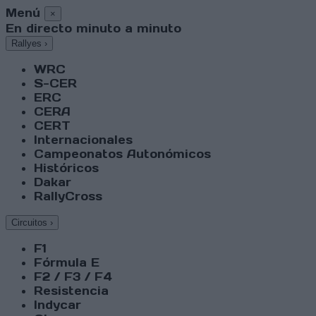
Menú
×
En directo minuto a minuto
Rallyes
›
WRC
S-CER
ERC
CERA
CERT
Internacionales
Campeonatos Autonómicos
Históricos
Dakar
RallyCross
Circuitos
›
F1
Fórmula E
F2 / F3 / F4
Resistencia
Indycar