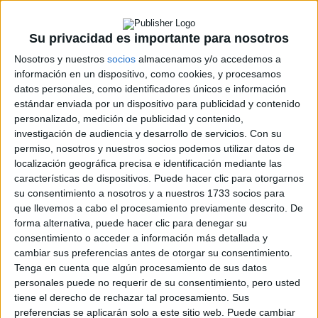
ERC
CERA
CERT
Su privacidad es importante para nosotros
Internacionales
Nosotros y nuestros
socios
almacenamos y/o accedemos a
Campeonatos Autonómicos
información en un dispositivo, como cookies, y procesamos
Históricos
datos personales, como identificadores únicos e información
Dakar
estándar enviada por un dispositivo para publicidad y contenido
RallyCross
personalizado, medición de publicidad y contenido,
investigación de audiencia y desarrollo de servicios.
Con su
Circuitos
permiso, nosotros y nuestros socios podemos utilizar datos de
F1
localización geográfica precisa e identificación mediante las
Fórmula E
características de dispositivos. Puede hacer clic para otorgarnos
F2 / F3 / F4
su consentimiento a nosotros y a nuestros 1733 socios para
Resistencia
que llevemos a cabo el procesamiento previamente descrito. De
Indycar
forma alternativa, puede hacer clic para denegar su
Otros
consentimiento o acceder a información más detallada y
cambiar sus preferencias antes de otorgar su consentimiento.
Producto
Tenga en cuenta que algún procesamiento de sus datos
personales puede no requerir de su consentimiento, pero usted
Producto
tiene el derecho de rechazar tal procesamiento. Sus
preferencias se aplicarán solo a este sitio web. Puede cambiar
Web pensada para poder ofrecer diferentes