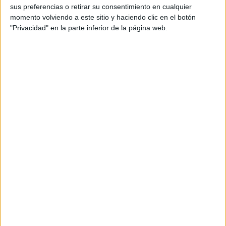
sus preferencias o retirar su consentimiento en cualquier
productos propios y ajenos para que los
momento volviendo a este sitio y haciendo clic en el botón
aficionados los puedan adquirir
"Privacidad" en la parte inferior de la página web.
Divulgación
Dossier
Webs
Comunicados
Fotografía
Vídeos (on boards)
Redes Sociales
2026 Revista Scratch |
Contacto
|
Aviso legal
y política de privacidad
Update CMP