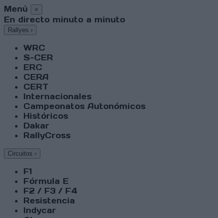
Menú
×
En directo minuto a minuto
Rallyes
›
WRC
S-CER
ERC
CERA
CERT
Internacionales
Campeonatos Autonómicos
Históricos
Dakar
RallyCross
Circuitos
›
F1
Fórmula E
F2 / F3 / F4
Resistencia
Indycar