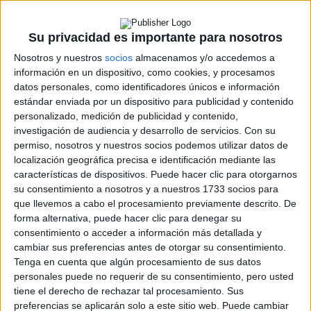
ERC
CERA
CERT
Su privacidad es importante para nosotros
Internacionales
Nosotros y nuestros
socios
almacenamos y/o accedemos a
Campeonatos Autonómicos
información en un dispositivo, como cookies, y procesamos
Históricos
datos personales, como identificadores únicos e información
Dakar
estándar enviada por un dispositivo para publicidad y contenido
RallyCross
personalizado, medición de publicidad y contenido,
investigación de audiencia y desarrollo de servicios.
Con su
Circuitos
permiso, nosotros y nuestros socios podemos utilizar datos de
F1
localización geográfica precisa e identificación mediante las
Fórmula E
características de dispositivos. Puede hacer clic para otorgarnos
F2 / F3 / F4
su consentimiento a nosotros y a nuestros 1733 socios para
Resistencia
que llevemos a cabo el procesamiento previamente descrito. De
Indycar
forma alternativa, puede hacer clic para denegar su
Otros
consentimiento o acceder a información más detallada y
cambiar sus preferencias antes de otorgar su consentimiento.
Producto
Tenga en cuenta que algún procesamiento de sus datos
personales puede no requerir de su consentimiento, pero usted
Producto
tiene el derecho de rechazar tal procesamiento. Sus
preferencias se aplicarán solo a este sitio web. Puede cambiar
Web pensada para poder ofrecer diferentes