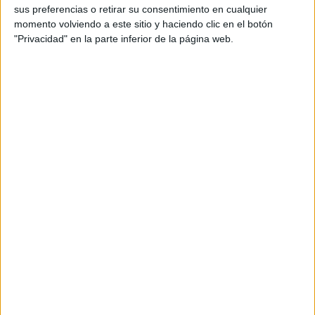
sus preferencias o retirar su consentimiento en cualquier
productos propios y ajenos para que los
momento volviendo a este sitio y haciendo clic en el botón
aficionados los puedan adquirir
"Privacidad" en la parte inferior de la página web.
Divulgación
Dossier
Webs
Comunicados
Fotografía
Vídeos (on boards)
Redes Sociales
2026 Revista Scratch |
Contacto
|
Aviso legal
y política de privacidad
Update CMP