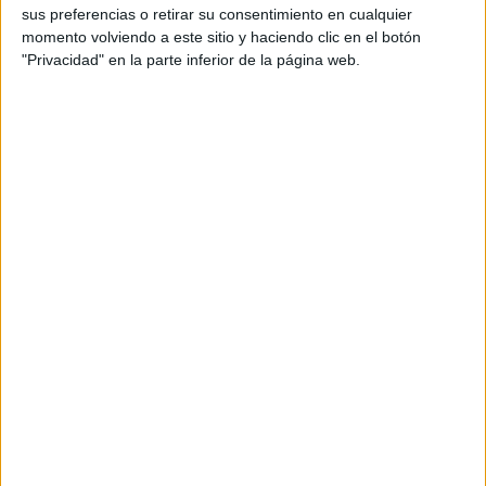
sus preferencias o retirar su consentimiento en cualquier
productos propios y ajenos para que los
momento volviendo a este sitio y haciendo clic en el botón
aficionados los puedan adquirir
"Privacidad" en la parte inferior de la página web.
Divulgación
Dossier
Webs
Comunicados
Fotografía
Vídeos (on boards)
Redes Sociales
2026 Revista Scratch |
Contacto
|
Aviso legal
y política de privacidad
Update CMP