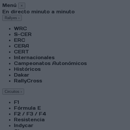
Menú
×
En directo minuto a minuto
Rallyes
›
WRC
S-CER
ERC
CERA
CERT
Internacionales
Campeonatos Autonómicos
Históricos
Dakar
RallyCross
Circuitos
›
F1
Fórmula E
F2 / F3 / F4
Resistencia
Indycar