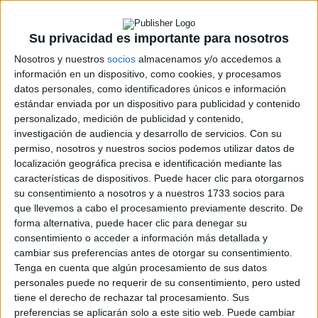
ERC
CERA
CERT
Su privacidad es importante para nosotros
Internacionales
Nosotros y nuestros
socios
almacenamos y/o accedemos a
Campeonatos Autonómicos
información en un dispositivo, como cookies, y procesamos
Históricos
datos personales, como identificadores únicos e información
Dakar
estándar enviada por un dispositivo para publicidad y contenido
RallyCross
personalizado, medición de publicidad y contenido,
investigación de audiencia y desarrollo de servicios.
Con su
Circuitos
permiso, nosotros y nuestros socios podemos utilizar datos de
F1
localización geográfica precisa e identificación mediante las
Fórmula E
características de dispositivos. Puede hacer clic para otorgarnos
F2 / F3 / F4
su consentimiento a nosotros y a nuestros 1733 socios para
Resistencia
que llevemos a cabo el procesamiento previamente descrito. De
Indycar
forma alternativa, puede hacer clic para denegar su
Otros
consentimiento o acceder a información más detallada y
cambiar sus preferencias antes de otorgar su consentimiento.
Producto
Tenga en cuenta que algún procesamiento de sus datos
personales puede no requerir de su consentimiento, pero usted
Producto
tiene el derecho de rechazar tal procesamiento. Sus
preferencias se aplicarán solo a este sitio web. Puede cambiar
Web pensada para poder ofrecer diferentes