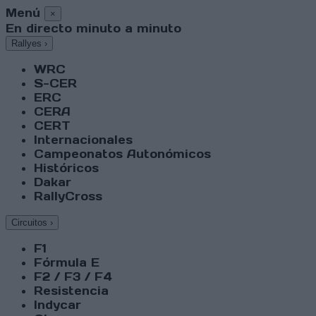
Menú
×
En directo minuto a minuto
Rallyes
›
WRC
S-CER
ERC
CERA
CERT
Internacionales
Campeonatos Autonómicos
Históricos
Dakar
RallyCross
Circuitos
›
F1
Fórmula E
F2 / F3 / F4
Resistencia
Indycar