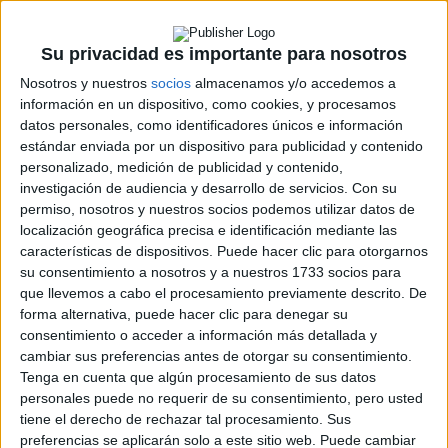
ERC
CERA
CERT
Su privacidad es importante para nosotros
Internacionales
Nosotros y nuestros
socios
almacenamos y/o accedemos a
Campeonatos Autonómicos
información en un dispositivo, como cookies, y procesamos
Históricos
datos personales, como identificadores únicos e información
Dakar
estándar enviada por un dispositivo para publicidad y contenido
RallyCross
personalizado, medición de publicidad y contenido,
investigación de audiencia y desarrollo de servicios.
Con su
Circuitos
permiso, nosotros y nuestros socios podemos utilizar datos de
F1
localización geográfica precisa e identificación mediante las
Fórmula E
características de dispositivos. Puede hacer clic para otorgarnos
F2 / F3 / F4
su consentimiento a nosotros y a nuestros 1733 socios para
Resistencia
que llevemos a cabo el procesamiento previamente descrito. De
Indycar
forma alternativa, puede hacer clic para denegar su
Otros
consentimiento o acceder a información más detallada y
cambiar sus preferencias antes de otorgar su consentimiento.
Producto
Tenga en cuenta que algún procesamiento de sus datos
personales puede no requerir de su consentimiento, pero usted
Producto
tiene el derecho de rechazar tal procesamiento. Sus
preferencias se aplicarán solo a este sitio web. Puede cambiar
Web pensada para poder ofrecer diferentes