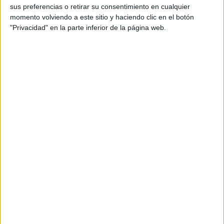
sus preferencias o retirar su consentimiento en cualquier
productos propios y ajenos para que los
momento volviendo a este sitio y haciendo clic en el botón
aficionados los puedan adquirir
"Privacidad" en la parte inferior de la página web.
Divulgación
Dossier
Webs
Comunicados
Fotografía
Vídeos (on boards)
Redes Sociales
2026 Revista Scratch |
Contacto
|
Aviso legal
y política de privacidad
Update CMP