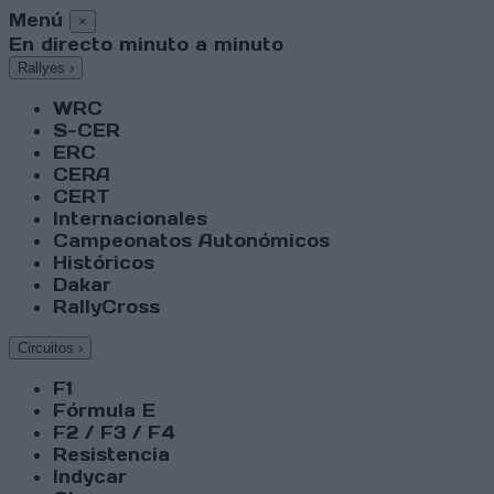
Menú
×
En directo minuto a minuto
Rallyes
›
WRC
S-CER
ERC
CERA
CERT
Internacionales
Campeonatos Autonómicos
Históricos
Dakar
RallyCross
Circuitos
›
F1
Fórmula E
F2 / F3 / F4
Resistencia
Indycar