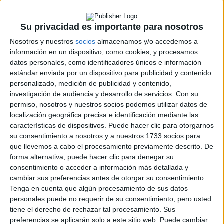
ERC
CERA
CERT
Su privacidad es importante para nosotros
Internacionales
Nosotros y nuestros
socios
almacenamos y/o accedemos a
Campeonatos Autonómicos
información en un dispositivo, como cookies, y procesamos
Históricos
datos personales, como identificadores únicos e información
Dakar
estándar enviada por un dispositivo para publicidad y contenido
RallyCross
personalizado, medición de publicidad y contenido,
investigación de audiencia y desarrollo de servicios.
Con su
Circuitos
permiso, nosotros y nuestros socios podemos utilizar datos de
F1
localización geográfica precisa e identificación mediante las
Fórmula E
características de dispositivos. Puede hacer clic para otorgarnos
F2 / F3 / F4
su consentimiento a nosotros y a nuestros 1733 socios para
Resistencia
que llevemos a cabo el procesamiento previamente descrito. De
Indycar
forma alternativa, puede hacer clic para denegar su
Otros
consentimiento o acceder a información más detallada y
cambiar sus preferencias antes de otorgar su consentimiento.
Producto
Tenga en cuenta que algún procesamiento de sus datos
personales puede no requerir de su consentimiento, pero usted
Producto
tiene el derecho de rechazar tal procesamiento. Sus
preferencias se aplicarán solo a este sitio web. Puede cambiar
Web pensada para poder ofrecer diferentes