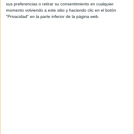
sus preferencias o retirar su consentimiento en cualquier
productos propios y ajenos para que los
momento volviendo a este sitio y haciendo clic en el botón
aficionados los puedan adquirir
"Privacidad" en la parte inferior de la página web.
Divulgación
Dossier
Webs
Comunicados
Fotografía
Vídeos (on boards)
Redes Sociales
2026 Revista Scratch |
Contacto
|
Aviso legal
y política de privacidad
Update CMP