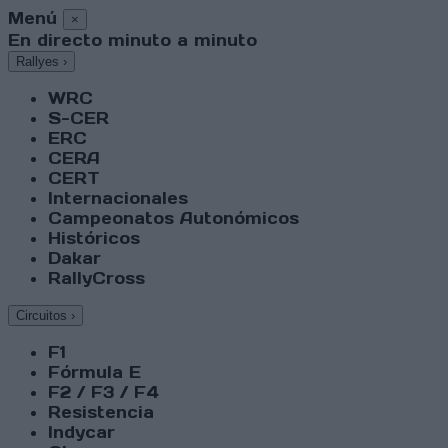
Menú
×
En directo minuto a minuto
Rallyes
›
WRC
S-CER
ERC
CERA
CERT
Internacionales
Campeonatos Autonómicos
Históricos
Dakar
RallyCross
Circuitos
›
F1
Fórmula E
F2 / F3 / F4
Resistencia
Indycar