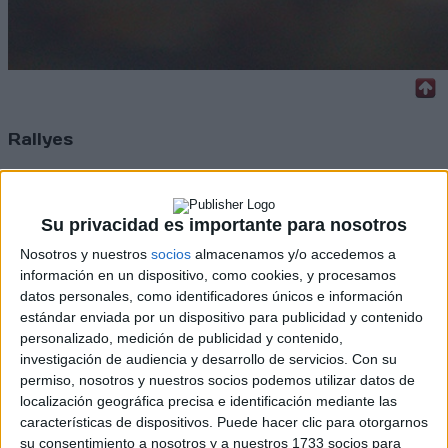
Rallyes
WRC
S-CER
ERC
Su privacidad es importante para nosotros
CERA
Nosotros y nuestros
socios
almacenamos y/o accedemos a
CERT
Internacionales
información en un dispositivo, como cookies, y procesamos
Campeonatos Autonómicos
datos personales, como identificadores únicos e información
Históricos
estándar enviada por un dispositivo para publicidad y contenido
Dakar
personalizado, medición de publicidad y contenido,
RallyCross
investigación de audiencia y desarrollo de servicios.
Con su
permiso, nosotros y nuestros socios podemos utilizar datos de
Circuitos
localización geográfica precisa e identificación mediante las
características de dispositivos. Puede hacer clic para otorgarnos
F1
su consentimiento a nosotros y a nuestros 1733 socios para