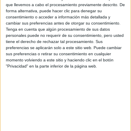
Fórmula E
que llevemos a cabo el procesamiento previamente descrito. De
F2 / F3 / F4
forma alternativa, puede hacer clic para denegar su
Resistencia
consentimiento o acceder a información más detallada y
Indycar
cambiar sus preferencias antes de otorgar su consentimiento.
Otros
Tenga en cuenta que algún procesamiento de sus datos
personales puede no requerir de su consentimiento, pero usted
Producto
tiene el derecho de rechazar tal procesamiento. Sus
preferencias se aplicarán solo a este sitio web. Puede cambiar
Producto
sus preferencias o retirar su consentimiento en cualquier
Web pensada para poder ofrecer diferentes
momento volviendo a este sitio y haciendo clic en el botón
productos propios y ajenos para que los
"Privacidad" en la parte inferior de la página web.
aficionados los puedan adquirir
Divulgación
Dossier
Webs
Comunicados
Fotografía
Vídeos (on boards)
Redes Sociales