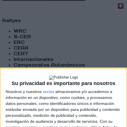
Rallyes
WRC
S-CER
ERC
CERA
CERT
Internacionales
Campeonatos Autonómicos
Históricos
Dakar
RallyCross
Su privacidad es importante para nosotros
Nosotros y nuestros
socios
almacenamos y/o accedemos a
Circuitos
información en un dispositivo, como cookies, y procesamos
datos personales, como identificadores únicos e información
F1
estándar enviada por un dispositivo para publicidad y contenido
Fórmula E
F2 / F3 / F4
personalizado, medición de publicidad y contenido,
Resistencia
investigación de audiencia y desarrollo de servicios.
Con su