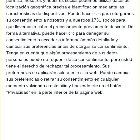
Indycar
permiso, nosotros y nuestros socios podemos utilizar datos de
Otros
localización geográfica precisa e identificación mediante las
características de dispositivos. Puede hacer clic para otorgarnos
Producto
su consentimiento a nosotros y a nuestros 1731 socios para
que llevemos a cabo el procesamiento previamente descrito. De
Producto
forma alternativa, puede hacer clic para denegar su
consentimiento o acceder a información más detallada y
Web pensada para poder ofrecer diferentes
cambiar sus preferencias antes de otorgar su consentimiento.
productos propios y ajenos para que los
Tenga en cuenta que algún procesamiento de sus datos
aficionados los puedan adquirir
personales puede no requerir de su consentimiento, pero usted
tiene el derecho de rechazar tal procesamiento. Sus
Divulgación
preferencias se aplicarán solo a este sitio web. Puede cambiar
sus preferencias o retirar su consentimiento en cualquier
Dossier
Webs
momento volviendo a este sitio y haciendo clic en el botón
Comunicados
"Privacidad" en la parte inferior de la página web.
Fotografía
Vídeos (on boards)
Redes Sociales
2026 Revista Scratch |
Contacto
|
Aviso legal
y política de privacidad