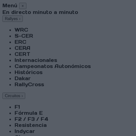
Menú
×
En directo minuto a minuto
Rallyes
›
WRC
S-CER
ERC
CERA
CERT
Internacionales
Campeonatos Autonómicos
Históricos
Dakar
RallyCross
Circuitos
›
F1
Fórmula E
F2 / F3 / F4
Resistencia
Indycar