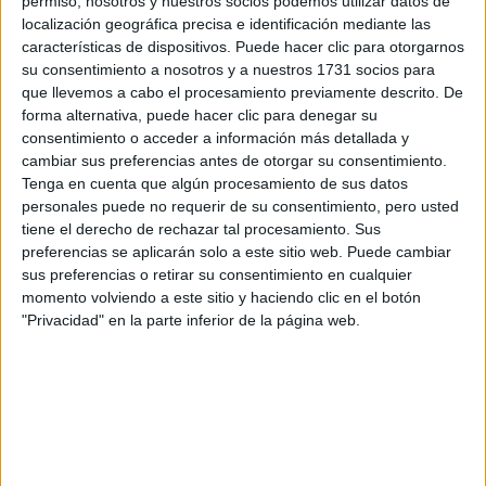
Indycar
permiso, nosotros y nuestros socios podemos utilizar datos de
Otros
localización geográfica precisa e identificación mediante las
características de dispositivos. Puede hacer clic para otorgarnos
Producto
su consentimiento a nosotros y a nuestros 1731 socios para
que llevemos a cabo el procesamiento previamente descrito. De
Producto
forma alternativa, puede hacer clic para denegar su
consentimiento o acceder a información más detallada y
Web pensada para poder ofrecer diferentes
cambiar sus preferencias antes de otorgar su consentimiento.
productos propios y ajenos para que los
Tenga en cuenta que algún procesamiento de sus datos
aficionados los puedan adquirir
personales puede no requerir de su consentimiento, pero usted
tiene el derecho de rechazar tal procesamiento. Sus
Divulgación
preferencias se aplicarán solo a este sitio web. Puede cambiar
sus preferencias o retirar su consentimiento en cualquier
Dossier
Webs
momento volviendo a este sitio y haciendo clic en el botón
Comunicados
"Privacidad" en la parte inferior de la página web.
Fotografía
Vídeos (on boards)
Redes Sociales
2026 Revista Scratch |
Contacto
|
Aviso legal
y política de privacidad