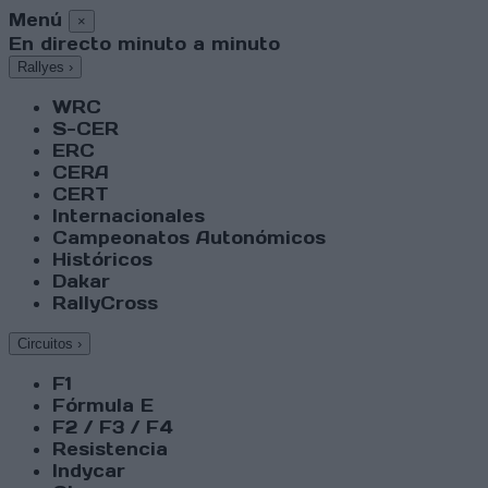
Menú
×
En directo minuto a minuto
Rallyes
›
WRC
S-CER
ERC
CERA
CERT
Internacionales
Campeonatos Autonómicos
Históricos
Dakar
RallyCross
Circuitos
›
F1
Fórmula E
F2 / F3 / F4
Resistencia
Indycar