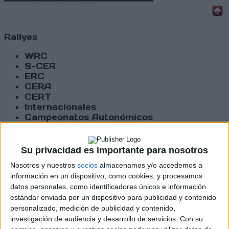
Rallyes
WRC
S-CER
ERC
CERA
CERT
Internacionales
Campeonatos Autonómicos
Históricos
Dakar
RallyCross
Su privacidad es importante para nosotros
Nosotros y nuestros
socios
almacenamos y/o accedemos a
Circuitos
información en un dispositivo, como cookies, y procesamos
datos personales, como identificadores únicos e información
F1
estándar enviada por un dispositivo para publicidad y contenido
Fórmula E
F2 / F3 / F4
personalizado, medición de publicidad y contenido,
Resistencia
investigación de audiencia y desarrollo de servicios.
Con su