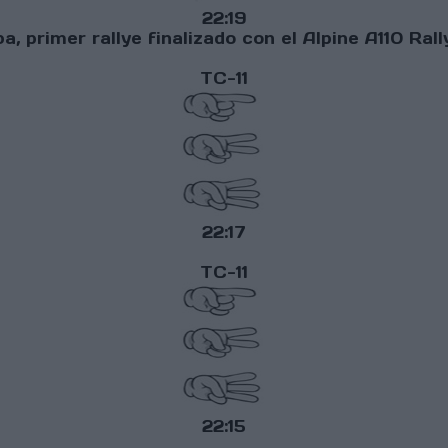
22:19
ba, primer rallye finalizado con el Alpine A110 Ra
TC-11
22:17
TC-11
22:15