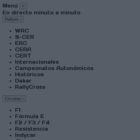
Menú
×
En directo minuto a minuto
Rallyes
›
WRC
S-CER
ERC
CERA
CERT
Internacionales
Campeonatos Autonómicos
Históricos
Dakar
RallyCross
Circuitos
›
F1
Fórmula E
F2 / F3 / F4
Resistencia
Indycar