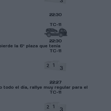
22:30
TC-11
22:30
ierde la 6º plaza que tenía
TC-11
22:27
 todo el día, rallye muy regular para el
TC-11