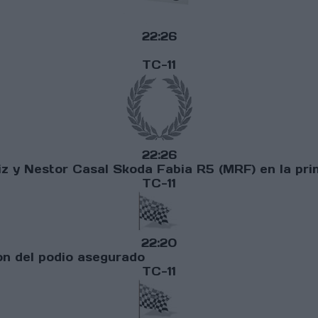
22:26
TC-11
22:26
ñiz y Nestor Casal Skoda Fabia R5 (MRF) en la p
TC-11
22:20
jon del podio asegurado
TC-11