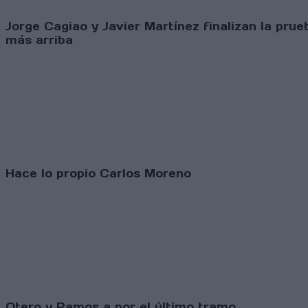
Jorge Cagiao y Javier Martínez finalizan la prue
más arriba
Hace lo propio Carlos Moreno
Otero y Ramos a por el último tramo