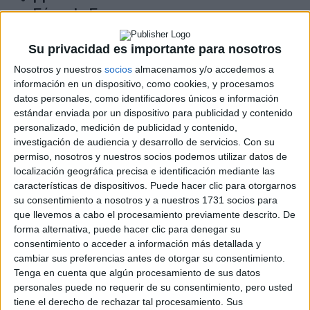
Fórmula E
F2 / F3 / F4
Resistencia
Su privacidad es importante para nosotros
Indycar
Otros
Nosotros y nuestros
socios
almacenamos y/o accedemos a
información en un dispositivo, como cookies, y procesamos
Producto
datos personales, como identificadores únicos e información
estándar enviada por un dispositivo para publicidad y contenido
Producto
personalizado, medición de publicidad y contenido,
investigación de audiencia y desarrollo de servicios.
Con su
Web pensada para poder ofrecer diferentes
permiso, nosotros y nuestros socios podemos utilizar datos de
productos propios y ajenos para que los
localización geográfica precisa e identificación mediante las
aficionados los puedan adquirir
características de dispositivos. Puede hacer clic para otorgarnos
su consentimiento a nosotros y a nuestros 1731 socios para
Divulgación
que llevemos a cabo el procesamiento previamente descrito. De
Dossier
forma alternativa, puede hacer clic para denegar su
Webs
consentimiento o acceder a información más detallada y
Comunicados
cambiar sus preferencias antes de otorgar su consentimiento.
Fotografía
Tenga en cuenta que algún procesamiento de sus datos
Vídeos (on boards)
personales puede no requerir de su consentimiento, pero usted
Redes Sociales
tiene el derecho de rechazar tal procesamiento. Sus