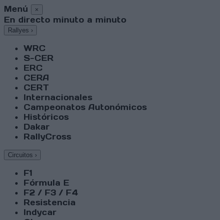
Menú
×
En directo minuto a minuto
Rallyes
›
WRC
S-CER
ERC
CERA
CERT
Internacionales
Campeonatos Autonómicos
Históricos
Dakar
RallyCross
Circuitos
›
F1
Fórmula E
F2 / F3 / F4
Resistencia
Indycar