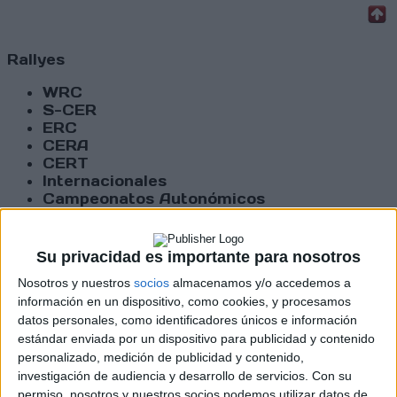
Rallyes
WRC
S-CER
ERC
CERA
CERT
Internacionales
Campeonatos Autonómicos
Históricos
Dakar
RallyCross
Su privacidad es importante para nosotros
Nosotros y nuestros
socios
almacenamos y/o accedemos a
Circuitos
información en un dispositivo, como cookies, y procesamos
datos personales, como identificadores únicos e información
F1
Fórmula E
estándar enviada por un dispositivo para publicidad y contenido
F2 / F3 / F4
personalizado, medición de publicidad y contenido,
Resistencia
investigación de audiencia y desarrollo de servicios.
Con su
Indycar
permiso, nosotros y nuestros socios podemos utilizar datos de