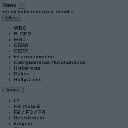
Menú
×
En directo minuto a minuto
Rallyes
›
WRC
S-CER
ERC
CERA
CERT
Internacionales
Campeonatos Autonómicos
Históricos
Dakar
RallyCross
Circuitos
›
F1
Fórmula E
F2 / F3 / F4
Resistencia
Indycar