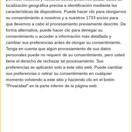
Otros
localización geográfica precisa e identificación mediante las
características de dispositivos. Puede hacer clic para otorgarnos
Producto
su consentimiento a nosotros y a nuestros 1733 socios para
que llevemos a cabo el procesamiento previamente descrito. De
Producto
forma alternativa, puede hacer clic para denegar su
consentimiento o acceder a información más detallada y
Web pensada para poder ofrecer diferentes
cambiar sus preferencias antes de otorgar su consentimiento.
productos propios y ajenos para que los
Tenga en cuenta que algún procesamiento de sus datos
aficionados los puedan adquirir
personales puede no requerir de su consentimiento, pero usted
tiene el derecho de rechazar tal procesamiento. Sus
Divulgación
preferencias se aplicarán solo a este sitio web. Puede cambiar
Dossier
sus preferencias o retirar su consentimiento en cualquier
Webs
momento volviendo a este sitio y haciendo clic en el botón
Comunicados
"Privacidad" en la parte inferior de la página web.
Fotografía
Vídeos (on boards)
Redes Sociales
2026 Revista Scratch |
Contacto
|
Aviso legal
y política de privacidad