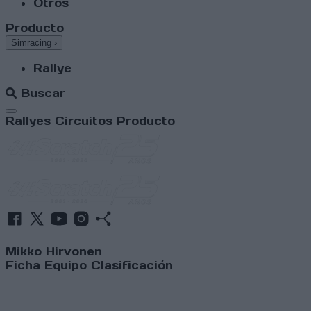
Otros
Producto
Simracing
›
Rallye
Buscar
Abrir menú
Rallyes
Circuitos
Producto
Mikko Hirvonen
Ficha
Equipo
Clasificación