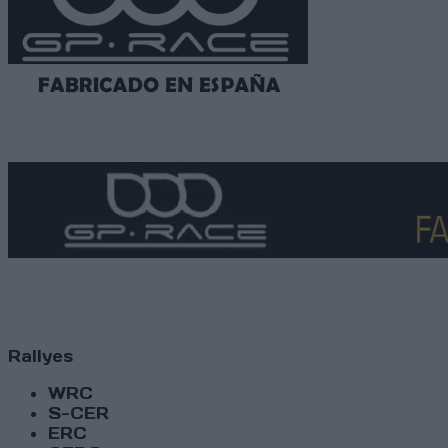
Rallyes
WRC
S-CER
ERC