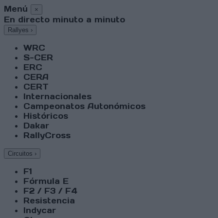
Menú
×
En directo minuto a minuto
Rallyes
›
WRC
S-CER
ERC
CERA
CERT
Internacionales
Campeonatos Autonómicos
Históricos
Dakar
RallyCross
Circuitos
›
F1
Fórmula E
F2 / F3 / F4
Resistencia
Indycar