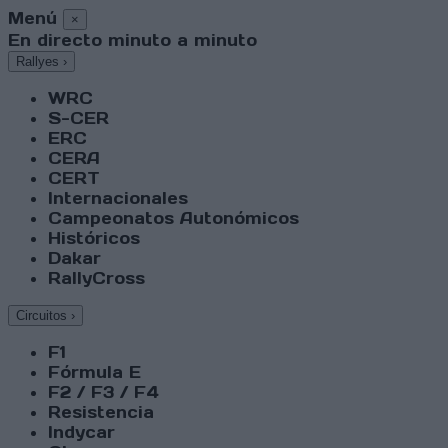
Menú
×
En directo minuto a minuto
Rallyes
›
WRC
S-CER
ERC
CERA
CERT
Internacionales
Campeonatos Autonómicos
Históricos
Dakar
RallyCross
Circuitos
›
F1
Fórmula E
F2 / F3 / F4
Resistencia
Indycar