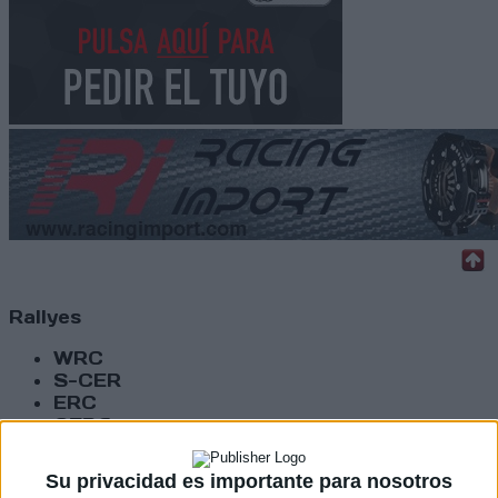
Rallyes
WRC
S-CER
ERC
CERA
CERT
Internacionales
Su privacidad es importante para nosotros
Campeonatos Autonómicos