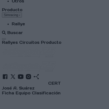
Otros
Producto
Simracing
›
Rallye
Buscar
Abrir menú
Rallyes
Circuitos
Producto
CERT
José A. Suárez
Ficha
Equipo
Clasificación