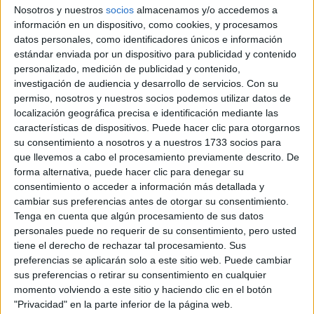
Históricos
Nosotros y nuestros
socios
almacenamos y/o accedemos a
Dakar
información en un dispositivo, como cookies, y procesamos
RallyCross
datos personales, como identificadores únicos e información
estándar enviada por un dispositivo para publicidad y contenido
Circuitos
personalizado, medición de publicidad y contenido,
investigación de audiencia y desarrollo de servicios.
Con su
F1
permiso, nosotros y nuestros socios podemos utilizar datos de
Fórmula E
localización geográfica precisa e identificación mediante las
F2 / F3 / F4
características de dispositivos. Puede hacer clic para otorgarnos
Resistencia
su consentimiento a nosotros y a nuestros 1733 socios para
Indycar
que llevemos a cabo el procesamiento previamente descrito. De
Otros
forma alternativa, puede hacer clic para denegar su
consentimiento o acceder a información más detallada y
Producto
cambiar sus preferencias antes de otorgar su consentimiento.
Tenga en cuenta que algún procesamiento de sus datos
Producto
personales puede no requerir de su consentimiento, pero usted
Web pensada para poder ofrecer diferentes
tiene el derecho de rechazar tal procesamiento. Sus
productos propios y ajenos para que los
preferencias se aplicarán solo a este sitio web. Puede cambiar
aficionados los puedan adquirir
sus preferencias o retirar su consentimiento en cualquier
momento volviendo a este sitio y haciendo clic en el botón
Divulgación
"Privacidad" en la parte inferior de la página web.