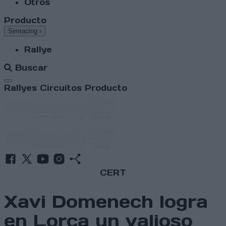
Otros
Producto
Simracing
›
Rallye
Buscar
Abrir menú
Rallyes
Circuitos
Producto
CERT
Xavi Domenech logra
en Lorca un valioso