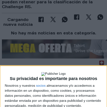
pueden retener para la clasificación de la
Challenge R5.
Cargando
nueva noticia
No hay más noticias en esta categoría.
Rallyes
Su privacidad es importante para nosotros
WRC
Nosotros y nuestros
socios
almacenamos y/o accedemos a
S-CER
información en un dispositivo, como cookies, y procesamos
ERC
datos personales, como identificadores únicos e información
CERA
estándar enviada por un dispositivo para publicidad y contenido
CERT
personalizado, medición de publicidad y contenido,