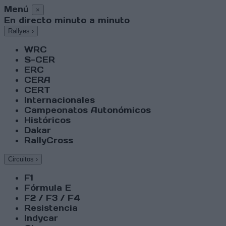
Menú
×
En directo minuto a minuto
Rallyes
›
WRC
S-CER
ERC
CERA
CERT
Internacionales
Campeonatos Autonómicos
Históricos
Dakar
RallyCross
Circuitos
›
F1
Fórmula E
F2 / F3 / F4
Resistencia
Indycar