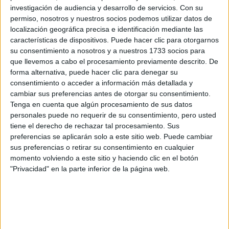
Internacionales
investigación de audiencia y desarrollo de servicios.
Con su
Campeonatos Autonómicos
permiso, nosotros y nuestros socios podemos utilizar datos de
Históricos
localización geográfica precisa e identificación mediante las
Dakar
características de dispositivos. Puede hacer clic para otorgarnos
RallyCross
su consentimiento a nosotros y a nuestros 1733 socios para
que llevemos a cabo el procesamiento previamente descrito. De
Circuitos
forma alternativa, puede hacer clic para denegar su
F1
consentimiento o acceder a información más detallada y
Fórmula E
cambiar sus preferencias antes de otorgar su consentimiento.
F2 / F3 / F4
Tenga en cuenta que algún procesamiento de sus datos
Resistencia
personales puede no requerir de su consentimiento, pero usted
Indycar
tiene el derecho de rechazar tal procesamiento. Sus
Otros
preferencias se aplicarán solo a este sitio web. Puede cambiar
sus preferencias o retirar su consentimiento en cualquier
Producto
momento volviendo a este sitio y haciendo clic en el botón
"Privacidad" en la parte inferior de la página web.
Producto
Web pensada para poder ofrecer diferentes
productos propios y ajenos para que los
aficionados los puedan adquirir