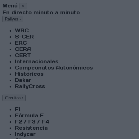
Menú
×
En directo minuto a minuto
Rallyes
›
WRC
S-CER
ERC
CERA
CERT
Internacionales
Campeonatos Autonómicos
Históricos
Dakar
RallyCross
Circuitos
›
F1
Fórmula E
F2 / F3 / F4
Resistencia
Indycar