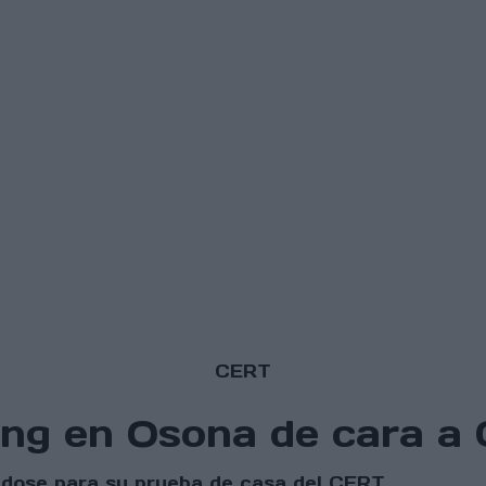
CERT
ing en Osona de cara a
ndose para su prueba de casa del CERT