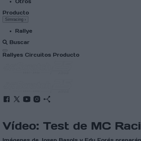
Otros
Producto
Simracing
›
Rallye
Buscar
Abrir menú
Rallyes
Circuitos
Producto
Vídeo: Test de MC Rac
Imágenes de Josep Basols y Edu Forés prepará