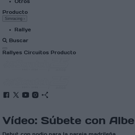
Otros
Producto
Simracing
›
Rallye
Buscar
Abrir menú
Rallyes
Circuitos
Producto
Vídeo: Súbete con Albe
Debut con podio para la pareja madrileña