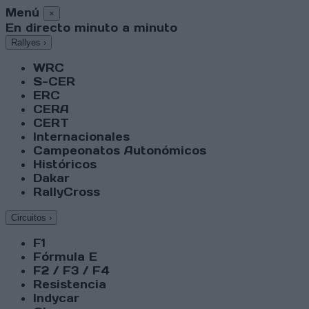
Menú
×
En directo minuto a minuto
Rallyes
›
WRC
S-CER
ERC
CERA
CERT
Internacionales
Campeonatos Autonómicos
Históricos
Dakar
RallyCross
Circuitos
›
F1
Fórmula E
F2 / F3 / F4
Resistencia
Indycar