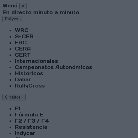
Menú
×
En directo minuto a minuto
Rallyes
›
WRC
S-CER
ERC
CERA
CERT
Internacionales
Campeonatos Autonómicos
Históricos
Dakar
RallyCross
Circuitos
›
F1
Fórmula E
F2 / F3 / F4
Resistencia
Indycar