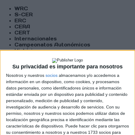
WRC
S-CER
ERC
CERA
CERT
Internacionales
Campeonatos Autonómicos
Históricos
Dakar
RallyCross
Su privacidad es importante para nosotros
Circuitos
Nosotros y nuestros
socios
almacenamos y/o accedemos a
información en un dispositivo, como cookies, y procesamos
F1
datos personales, como identificadores únicos e información
Fórmula E
estándar enviada por un dispositivo para publicidad y contenido
F2 / F3 / F4
personalizado, medición de publicidad y contenido,
Resistencia
investigación de audiencia y desarrollo de servicios.
Con su
Indycar
permiso, nosotros y nuestros socios podemos utilizar datos de
Otros
localización geográfica precisa e identificación mediante las
características de dispositivos. Puede hacer clic para otorgarnos
Producto
su consentimiento a nosotros y a nuestros 1733 socios para