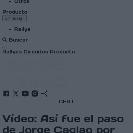
Otros
Producto
Simracing
›
Rallye
Buscar
Abrir menú
Rallyes
Circuitos
Producto
CERT
Vídeo: Así fue el paso
de Jorge Cagiao por