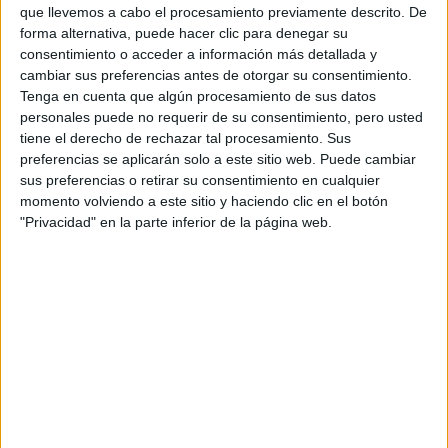
que llevemos a cabo el procesamiento previamente descrito. De
Producto
forma alternativa, puede hacer clic para denegar su
Web pensada para poder ofrecer diferentes
consentimiento o acceder a información más detallada y
productos propios y ajenos para que los
cambiar sus preferencias antes de otorgar su consentimiento.
aficionados los puedan adquirir
Tenga en cuenta que algún procesamiento de sus datos
personales puede no requerir de su consentimiento, pero usted
Divulgación
tiene el derecho de rechazar tal procesamiento. Sus
preferencias se aplicarán solo a este sitio web. Puede cambiar
Dossier
sus preferencias o retirar su consentimiento en cualquier
Webs
momento volviendo a este sitio y haciendo clic en el botón
Comunicados
"Privacidad" en la parte inferior de la página web.
Fotografía
Vídeos (on boards)
Redes Sociales
2026 Revista Scratch |
Contacto
|
Aviso legal
y política de privacidad