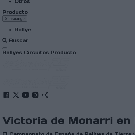
Otros
Producto
Simracing
›
Rallye
Buscar
Abrir menú
Rallyes
Circuitos
Producto
Victoria de Monarri en
El Campeonato de España de Rallyes de Tierra y 