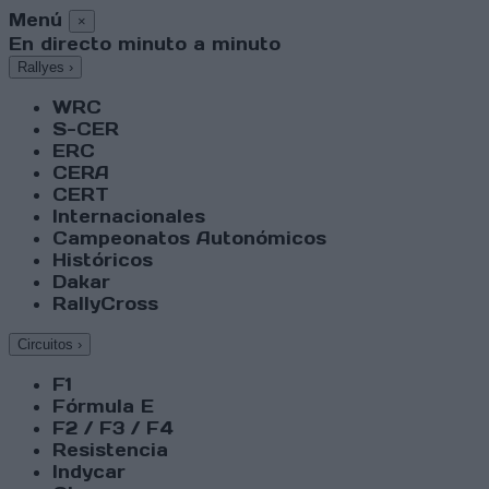
Menú
×
En directo minuto a minuto
Rallyes
›
WRC
S-CER
ERC
CERA
CERT
Internacionales
Campeonatos Autonómicos
Históricos
Dakar
RallyCross
Circuitos
›
F1
Fórmula E
F2 / F3 / F4
Resistencia
Indycar