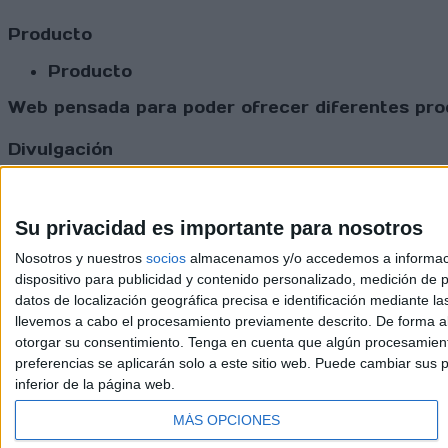
Producto
Producto
Web pensada para poder ofrecer diferentes prod
Divulgación
Dossier
Webs
Comunicados
Su privacidad es importante para nosotros
Fotografía
Nosotros y nuestros
socios
almacenamos y/o accedemos a información
Vídeos (on boards)
dispositivo para publicidad y contenido personalizado, medición de pu
Redes Sociales
datos de localización geográfica precisa e identificación mediante l
2026 Revi
llevemos a cabo el procesamiento previamente descrito. De forma al
otorgar su consentimiento.
Tenga en cuenta que algún procesamiento
preferencias se aplicarán solo a este sitio web. Puede cambiar sus p
inferior de la página web.
MÁS OPCIONES
Update CMP