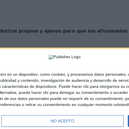
uctos propios y ajenos para que los aficionados 
 en un dispositivo, como cookies, y procesamos datos personales, co
blicidad y contenido, investigación de audiencia y desarrollo de servic
as características de dispositivos. Puede hacer clic para otorgarnos su
sta Scratch |
Contacto
|
Aviso legal y política de
ternativa, puede hacer clic para denegar su consentimiento o acceder
 de sus datos personales puede no requerir de su consentimiento, per
referencias o retirar su consentimiento en cualquier momento volviendo 
NO ACEPTO