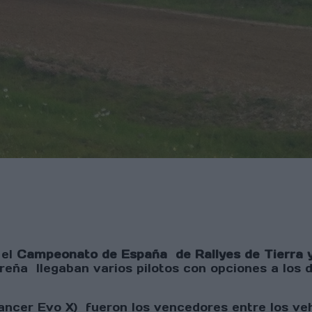
 el
Campeonato de España de Rallyes de Tierra y
eña llegaban varios pilotos con opciones a los do
ancer Evo X) fueron los vencedores entre los ve