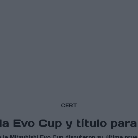
CERT
 la Evo Cup y título par
la Mitsubishi Evo Cup disputaron su última prueb