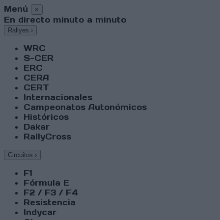
Menú
×
En directo minuto a minuto
Rallyes
›
WRC
S-CER
ERC
CERA
CERT
Internacionales
Campeonatos Autonómicos
Históricos
Dakar
RallyCross
Circuitos
›
F1
Fórmula E
F2 / F3 / F4
Resistencia
Indycar