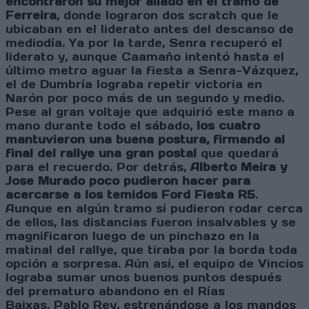
encontraron su mejor aliado en el tramo de
Ferreira
, donde lograron dos scratch que le
ubicaban en el liderato antes del descanso de
mediodía. Ya por la tarde, Senra recuperó el
liderato y, aunque Caamaño intentó hasta el
último metro aguar la fiesta a Senra-Vázquez,
el de Dumbría lograba repetir victoria en
Narón por poco más de un segundo y medio.
Pese al gran voltaje que adquirió este mano a
mano durante todo el sábado,
los cuatro
mantuvieron una buena postura, firmando al
final del rallye una gran postal
que quedará
para el recuerdo. Por detrás,
Alberto Meira y
Jose Murado poco pudieron hacer para
acercarse a los temidos Ford Fiesta R5
.
Aunque en algún tramo sí pudieron rodar cerca
de ellos, las distancias fueron insalvables y se
magnificaron luego de un pinchazo en la
matinal del rallye, que tiraba por la borda toda
opción a sorpresa. Aún así, el equipo de Vincios
lograba sumar unos buenos puntos después
del prematuro abandono en el Rías
Baixas. Pablo Rey, estrenándose a los mandos