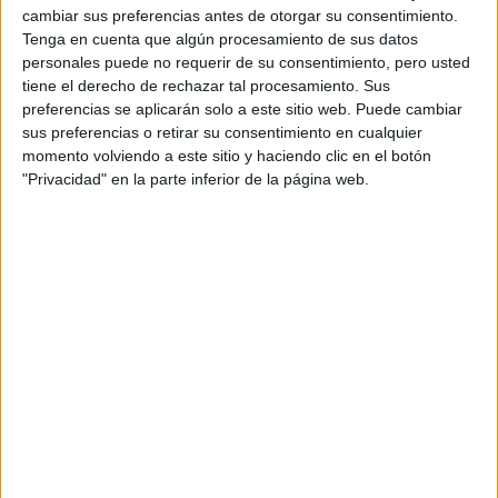
Dakar
cambiar sus preferencias antes de otorgar su consentimiento.
RallyCross
Tenga en cuenta que algún procesamiento de sus datos
personales puede no requerir de su consentimiento, pero usted
Circuitos
tiene el derecho de rechazar tal procesamiento. Sus
preferencias se aplicarán solo a este sitio web. Puede cambiar
F1
Fórmula E
sus preferencias o retirar su consentimiento en cualquier
F2 / F3 / F4
momento volviendo a este sitio y haciendo clic en el botón
Resistencia
"Privacidad" en la parte inferior de la página web.
Indycar
Otros
Producto
Producto
Web pensada para poder ofrecer diferentes
productos propios y ajenos para que los
aficionados los puedan adquirir
Divulgación
Dossier