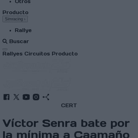
Otros
Producto
Simracing
›
Rallye
Buscar
Abrir menú
Rallyes
Circuitos
Producto
CERT
Víctor Senra bate por
la mínima a Caamaño