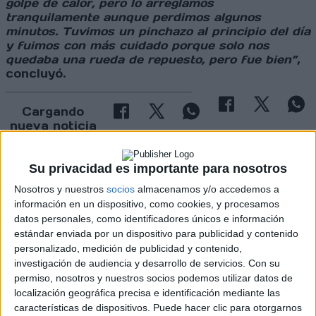
golpe de calor, pero lo arreglamos
tranquilamente aunque perdimos algunos
minutos. Tuvimos un pinchazo al principio del día
y fuimos con más cuidado porque solo nos
quedaba una rueda de repuesto, pero fue bien”
,
concluyó.
Cargando
nueva noticia
No hay más noticias en esta categoría.
Su privacidad es importante para nosotros
Nosotros y nuestros
socios
almacenamos y/o accedemos a
información en un dispositivo, como cookies, y procesamos
datos personales, como identificadores únicos e información
estándar enviada por un dispositivo para publicidad y contenido
personalizado, medición de publicidad y contenido,
investigación de audiencia y desarrollo de servicios.
Con su
permiso, nosotros y nuestros socios podemos utilizar datos de
localización geográfica precisa e identificación mediante las
Rallyes
características de dispositivos. Puede hacer clic para otorgarnos