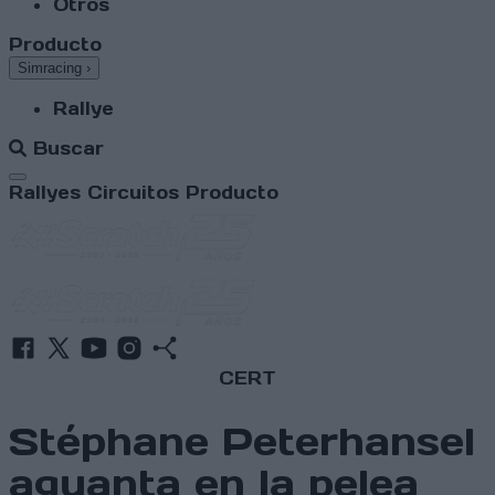
Otros
Producto
Simracing
›
Rallye
Buscar
Abrir menú
Rallyes
Circuitos
Producto
CERT
Stéphane Peterhansel
aguanta en la pelea