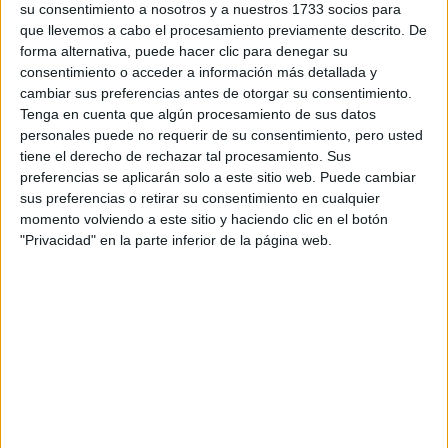
su consentimiento a nosotros y a nuestros 1733 socios para
WRC
S-CER
que llevemos a cabo el procesamiento previamente descrito. De
ERC
forma alternativa, puede hacer clic para denegar su
CERA
consentimiento o acceder a información más detallada y
CERT
cambiar sus preferencias antes de otorgar su consentimiento.
Internacionales
Tenga en cuenta que algún procesamiento de sus datos
Campeonatos Autonómicos
personales puede no requerir de su consentimiento, pero usted
Históricos
tiene el derecho de rechazar tal procesamiento. Sus
Dakar
preferencias se aplicarán solo a este sitio web. Puede cambiar
RallyCross
sus preferencias o retirar su consentimiento en cualquier
momento volviendo a este sitio y haciendo clic en el botón
Circuitos
"Privacidad" en la parte inferior de la página web.
F1
Fórmula E
F2 / F3 / F4
Resistencia
Indycar
Otros
Producto