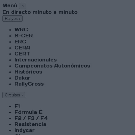
Menú
×
En directo minuto a minuto
Rallyes
›
WRC
S-CER
ERC
CERA
CERT
Internacionales
Campeonatos Autonómicos
Históricos
Dakar
RallyCross
Circuitos
›
F1
Fórmula E
F2 / F3 / F4
Resistencia
Indycar