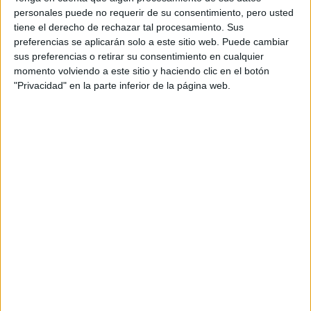
Producto
personales puede no requerir de su consentimiento, pero usted
tiene el derecho de rechazar tal procesamiento. Sus
Producto
preferencias se aplicarán solo a este sitio web. Puede cambiar
sus preferencias o retirar su consentimiento en cualquier
Web pensada para poder ofrecer diferentes
momento volviendo a este sitio y haciendo clic en el botón
productos propios y ajenos para que los
"Privacidad" en la parte inferior de la página web.
aficionados los puedan adquirir
Divulgación
Dossier
Webs
Comunicados
Fotografía
Vídeos (on boards)
Redes Sociales
2026 Revista Scratch |
Contacto
|
Aviso legal
y política de privacidad