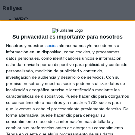
Rallyes
WRC
S-CER
ERC
Su privacidad es importante para nosotros
CERA
CERT
Nosotros y nuestros
socios
almacenamos y/o accedemos a
Internacionales
información en un dispositivo, como cookies, y procesamos
Campeonatos Autonómicos
datos personales, como identificadores únicos e información
Históricos
estándar enviada por un dispositivo para publicidad y contenido
Dakar
personalizado, medición de publicidad y contenido,
RallyCross
investigación de audiencia y desarrollo de servicios.
Con su
permiso, nosotros y nuestros socios podemos utilizar datos de
Circuitos
localización geográfica precisa e identificación mediante las
características de dispositivos. Puede hacer clic para otorgarnos
F1
su consentimiento a nosotros y a nuestros 1733 socios para
Fórmula E
que llevemos a cabo el procesamiento previamente descrito. De
F2 / F3 / F4
Resistencia
forma alternativa, puede hacer clic para denegar su
Indycar
consentimiento o acceder a información más detallada y
Otros
cambiar sus preferencias antes de otorgar su consentimiento.
Tenga en cuenta que algún procesamiento de sus datos