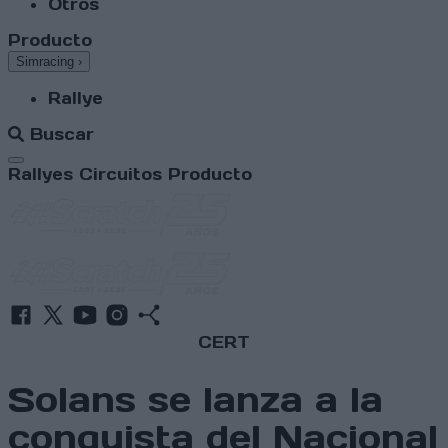
Otros
Producto
Simracing
›
Rallye
Buscar
Abrir menú
Rallyes
Circuitos
Producto
CERT
Solans se lanza a la
conquista del Nacional