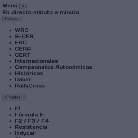
Menú
×
En directo minuto a minuto
Rallyes
›
WRC
S-CER
ERC
CERA
CERT
Internacionales
Campeonatos Autonómicos
Históricos
Dakar
RallyCross
Circuitos
›
F1
Fórmula E
F2 / F3 / F4
Resistencia
Indycar