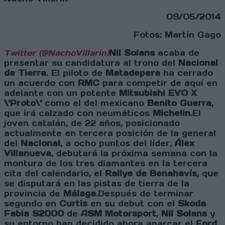
09/05/2014
Fotos: Martín Gago
Twitter (@NachoVillarin)
Nil Solans
acaba de
presentar su candidatura al trono del
Nacional
de Tierra
. El piloto de
Matadepera
ha cerrado
un acuerdo con
RMC
para competir de aquí en
adelante con un potente
Mitsubishi EVO X
\'Proto\'
como el del mexicano
Benito Guerra
,
que irá calzado con neumáticos
Michelin
.El
joven catalán, de 22 años, posicionado
actualmente en tercera posición de la general
del
Nacional
, a ocho puntos del líder,
Álex
Villanueva
, debutará la próxima semana con la
montura de los tres diamantes en la tercera
cita del calendario, el
Rallye de Benahavís
, que
se disputará en las pistas de tierra de la
provincia de
Málaga
.Después de terminar
segundo en
Curtis
en su debut con el
Skoda
Fabia S2000
de
ASM Motorsport
,
Nil Solans
y
su entorno han decidido ahora aparcar el
Ford