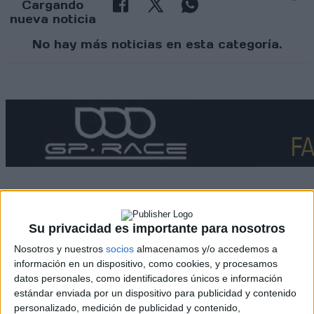
Cargando
nueva noticia
No hay más noticias en esta categoría.
Su privacidad es importante para nosotros
Rallyes
Nosotros y nuestros
socios
almacenamos y/o accedemos a
WRC
información en un dispositivo, como cookies, y procesamos
S-CER
datos personales, como identificadores únicos e información
ERC
estándar enviada por un dispositivo para publicidad y contenido
CERA
personalizado, medición de publicidad y contenido,