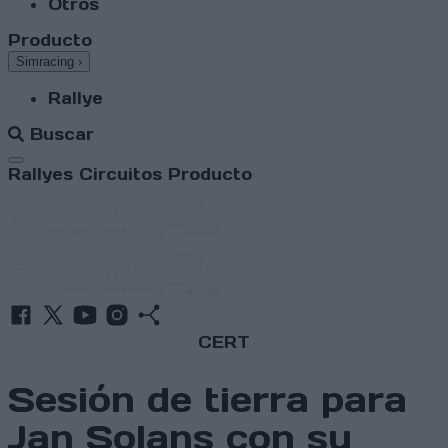
Otros
Producto
Simracing
›
Rallye
Buscar
Abrir menú
Rallyes
Circuitos
Producto
CERT
Sesión de tierra para
Jan Solans con su