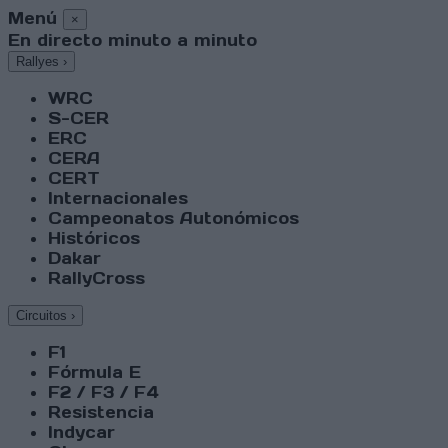
Menú
×
En directo minuto a minuto
Rallyes
›
WRC
S-CER
ERC
CERA
CERT
Internacionales
Campeonatos Autonómicos
Históricos
Dakar
RallyCross
Circuitos
›
F1
Fórmula E
F2 / F3 / F4
Resistencia
Indycar