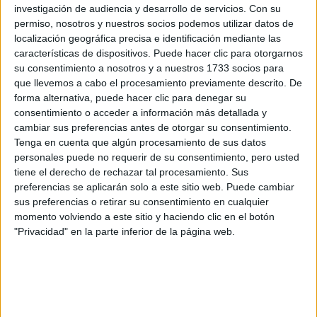
CERT
investigación de audiencia y desarrollo de servicios.
Con su
Internacionales
permiso, nosotros y nuestros socios podemos utilizar datos de
Campeonatos Autonómicos
localización geográfica precisa e identificación mediante las
Históricos
características de dispositivos. Puede hacer clic para otorgarnos
Dakar
su consentimiento a nosotros y a nuestros 1733 socios para
RallyCross
que llevemos a cabo el procesamiento previamente descrito. De
forma alternativa, puede hacer clic para denegar su
Circuitos
consentimiento o acceder a información más detallada y
cambiar sus preferencias antes de otorgar su consentimiento.
F1
Tenga en cuenta que algún procesamiento de sus datos
Fórmula E
personales puede no requerir de su consentimiento, pero usted
F2 / F3 / F4
Resistencia
tiene el derecho de rechazar tal procesamiento. Sus
Indycar
preferencias se aplicarán solo a este sitio web. Puede cambiar
Otros
sus preferencias o retirar su consentimiento en cualquier
momento volviendo a este sitio y haciendo clic en el botón
Producto
"Privacidad" en la parte inferior de la página web.
Producto
Web pensada para poder ofrecer diferentes
productos propios y ajenos para que los
aficionados los puedan adquirir