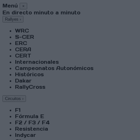
Menú
×
En directo minuto a minuto
Rallyes
›
WRC
S-CER
ERC
CERA
CERT
Internacionales
Campeonatos Autonómicos
Históricos
Dakar
RallyCross
Circuitos
›
F1
Fórmula E
F2 / F3 / F4
Resistencia
Indycar