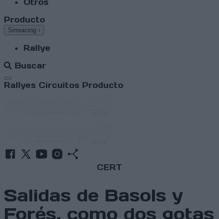
Otros
Producto
Simracing
›
Rallye
Buscar
Abrir menú
Rallyes
Circuitos
Producto
CERT
Salidas de Basols y
Forés, como dos gotas