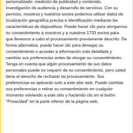
F1
personalizado, medición de publicidad y contenido,
Fórmula E
investigación de audiencia y desarrollo de servicios.
Con su
F2 / F3 / F4
permiso, nosotros y nuestros socios podemos utilizar datos de
Resistencia
localización geográfica precisa e identificación mediante las
Indycar
características de dispositivos. Puede hacer clic para otorgarnos
Otros
su consentimiento a nosotros y a nuestros 1733 socios para
que llevemos a cabo el procesamiento previamente descrito. De
Producto
forma alternativa, puede hacer clic para denegar su
consentimiento o acceder a información más detallada y
Producto
cambiar sus preferencias antes de otorgar su consentimiento.
Tenga en cuenta que algún procesamiento de sus datos
Web pensada para poder ofrecer diferentes
personales puede no requerir de su consentimiento, pero usted
productos propios y ajenos para que los
tiene el derecho de rechazar tal procesamiento. Sus
aficionados los puedan adquirir
preferencias se aplicarán solo a este sitio web. Puede cambiar
sus preferencias o retirar su consentimiento en cualquier
Divulgación
momento volviendo a este sitio y haciendo clic en el botón
Dossier
"Privacidad" en la parte inferior de la página web.
Webs
Comunicados
Fotografía
Vídeos (on boards)
Redes Sociales