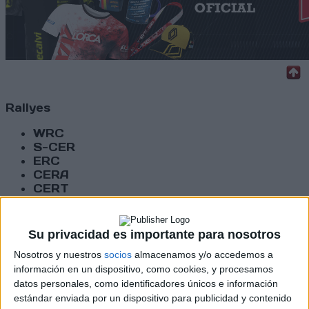
Rallyes
WRC
S-CER
ERC
CERA
CERT
Internacionales
Campeonatos Autonómicos
Históricos
Su privacidad es importante para nosotros
Dakar
Nosotros y nuestros
socios
almacenamos y/o accedemos a
RallyCross
información en un dispositivo, como cookies, y procesamos
datos personales, como identificadores únicos e información
Circuitos
estándar enviada por un dispositivo para publicidad y contenido