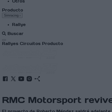
Otros
Producto
Simracing
›
Rallye
Buscar
Abrir menú
Rallyes
Circuitos
Producto
RMC Motorsport revive
El proyecto de Roberto Méndez saldrá adelante 