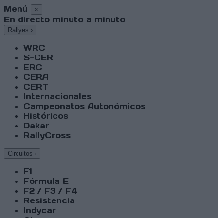
Menú
×
En directo minuto a minuto
Rallyes
›
WRC
S-CER
ERC
CERA
CERT
Internacionales
Campeonatos Autonómicos
Históricos
Dakar
RallyCross
Circuitos
›
F1
Fórmula E
F2 / F3 / F4
Resistencia
Indycar