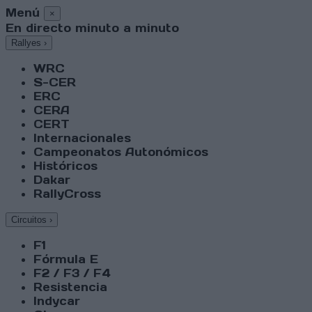
Menú
×
En directo minuto a minuto
Rallyes
›
WRC
S-CER
ERC
CERA
CERT
Internacionales
Campeonatos Autonómicos
Históricos
Dakar
RallyCross
Circuitos
›
F1
Fórmula E
F2 / F3 / F4
Resistencia
Indycar