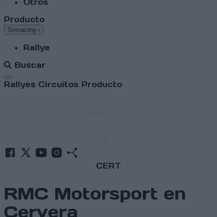
Otros
Producto
Simracing
›
Rallye
Buscar
Abrir menú
Rallyes
Circuitos
Producto
CERT
RMC Motorsport en
Cervera