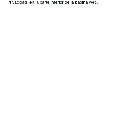
"Privacidad" en la parte inferior de la página web.
Cargando
nueva noticia
No hay más noticias en esta categoría.
Rallyes
WRC
S-CER
ERC
CERA
CERT
Internacionales
Campeonatos Autonómicos