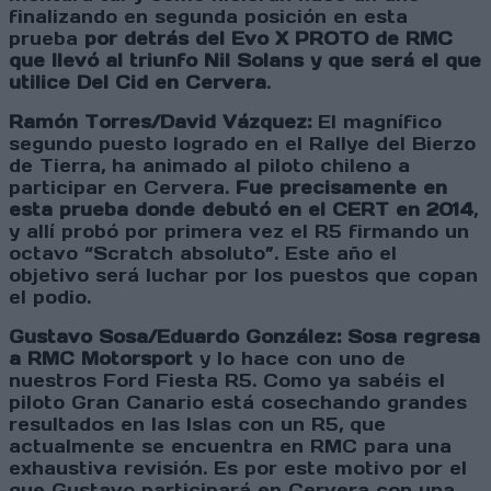
finalizando en segunda posición en esta
prueba
por detrás del Evo X PROTO de RMC
que llevó al triunfo Nil Solans y que será el que
utilice Del Cid en Cervera
.
Ramón Torres/David Vázquez:
El magnífico
segundo puesto logrado en el Rallye del Bierzo
de Tierra, ha animado al piloto chileno a
participar en Cervera.
Fue precisamente en
esta prueba donde debutó en el CERT en 2014
,
y allí probó por primera vez el R5 firmando un
octavo “Scratch absoluto”. Este año el
objetivo será luchar por los puestos que copan
el podio.
Gustavo Sosa/Eduardo González:
Sosa regresa
a RMC Motorsport
y lo hace con uno de
nuestros Ford Fiesta R5. Como ya sabéis el
piloto Gran Canario está cosechando grandes
resultados en las Islas con un R5, que
actualmente se encuentra en RMC para una
exhaustiva revisión. Es por este motivo por el
que Gustavo participará en Cervera con una