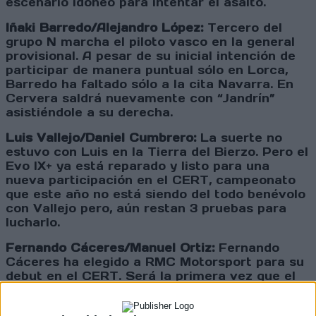
escenario idóneo para intentar el asalto.
Iñaki Barredo/Alejandro López:
Tercero del
grupo N marcha el piloto vasco en la general
provisional. A pesar de su inicial intención de
participar de manera puntual sólo en Lorca,
Barredo ha faltado sólo a la cita Navarra. En
Cervera saldrá nuevamente con “Jandrín”
asistiéndole a su derecha.
Luis Vallejo/Daniel Cumbrero:
La suerte no
estuvo con Luis en la Tierra del Bierzo. Pero el
Evo IX+ ya está reparado y listo para una
nueva participación en el CERT, campeonato
que este año no está siendo del todo benévolo
con Vallejo pero, aún restan 3 pruebas para
lucharlo.
Fernando Cáceres/Manuel Ortiz:
Fernando
Cáceres ha elegido a RMC Motorsport para su
debut en el CERT. Será la primera vez que el
piloto uruguayo dispute una carrera fuera de
Sudamérica, donde es un reconocido piloto en