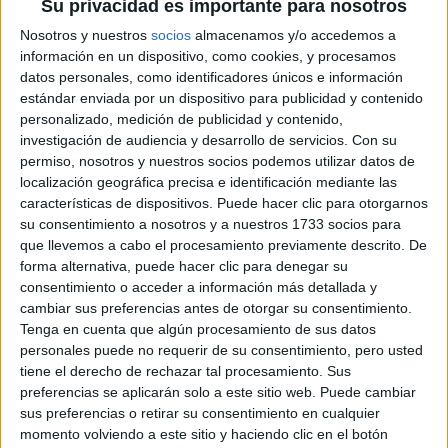
su categoría en los campeonatos uruguayos y
Su privacidad es importante para nosotros
argentinos. Su amistad con Manuel Ortiz ha
Nosotros y nuestros
socios
almacenamos y/o accedemos a
sido determinante para acudir a Cervera:
información en un dispositivo, como cookies, y procesamos
Manuel será su copiloto, y en su palmarés
datos personales, como identificadores únicos e información
destaca un Campeonato de España de
estándar enviada por un dispositivo para publicidad y contenido
Copilotos de Rallye de Tierra en 1987
, a la
personalizado, medición de publicidad y contenido,
derecha de Juan Carlos Oñoro. El objetivo de
investigación de audiencia y desarrollo de servicios.
Con su
este equipo es claro: disfrutar del R2 y de
Cervera.
permiso, nosotros y nuestros socios podemos utilizar datos de
localización geográfica precisa e identificación mediante las
El 16º Rallye Ciutat de Cervera, se disputará
características de dispositivos. Puede hacer clic para otorgarnos
durante los días 4 y 5 de septiembre y tendrá
su consentimiento a nosotros y a nuestros 1733 socios para
un total de 8 especiales que conformarán casi
que llevemos a cabo el procesamiento previamente descrito. De
90 kilómetros cronometrados de recorrido
forma alternativa, puede hacer clic para denegar su
total de 158.24 kilómetros
. El primer
consentimiento o acceder a información más detallada y
participante saldrá del parque de asistencia el
cambiar sus preferencias antes de otorgar su consentimiento.
sábado a las 09:00H y está previsto que llegue
Tenga en cuenta que algún procesamiento de sus datos
al parque cerrado de Fin de Rallye a las 18:45
personales puede no requerir de su consentimiento, pero usted
H. El viernes día 4, a las 20:00 H, se celebrará
tiene el derecho de rechazar tal procesamiento. Sus
la ceremonia protocolaria de salida con el
preferencias se aplicarán solo a este sitio web. Puede cambiar
marco de la Universitat de Cervera como
sus preferencias o retirar su consentimiento en cualquier
escenario.
momento volviendo a este sitio y haciendo clic en el botón