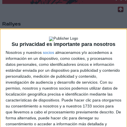
Rallyes
WRC
S-CER
Su privacidad es importante para nosotros
ERC
CERA
Nosotros y nuestros
socios
almacenamos y/o accedemos a
CERT
información en un dispositivo, como cookies, y procesamos
Internacionales
datos personales, como identificadores únicos e información
Campeonatos Autonómicos
estándar enviada por un dispositivo para publicidad y contenido
Históricos
personalizado, medición de publicidad y contenido,
Dakar
investigación de audiencia y desarrollo de servicios.
Con su
RallyCross
permiso, nosotros y nuestros socios podemos utilizar datos de
localización geográfica precisa e identificación mediante las
Circuitos
características de dispositivos. Puede hacer clic para otorgarnos
su consentimiento a nosotros y a nuestros 1733 socios para
F1
que llevemos a cabo el procesamiento previamente descrito. De
Fórmula E
forma alternativa, puede hacer clic para denegar su
F2 / F3 / F4
consentimiento o acceder a información más detallada y
Resistencia