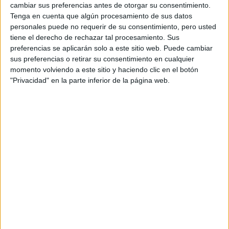
cambiar sus preferencias antes de otorgar su consentimiento.
Indycar
Otros
Tenga en cuenta que algún procesamiento de sus datos
personales puede no requerir de su consentimiento, pero usted
Producto
tiene el derecho de rechazar tal procesamiento. Sus
preferencias se aplicarán solo a este sitio web. Puede cambiar
Producto
sus preferencias o retirar su consentimiento en cualquier
momento volviendo a este sitio y haciendo clic en el botón
Web pensada para poder ofrecer diferentes
"Privacidad" en la parte inferior de la página web.
productos propios y ajenos para que los
aficionados los puedan adquirir
Divulgación
Dossier
Webs
Comunicados
Fotografía
Vídeos (on boards)
Redes Sociales
2026 Revista Scratch |
Contacto
|
Aviso legal
y política de privacidad