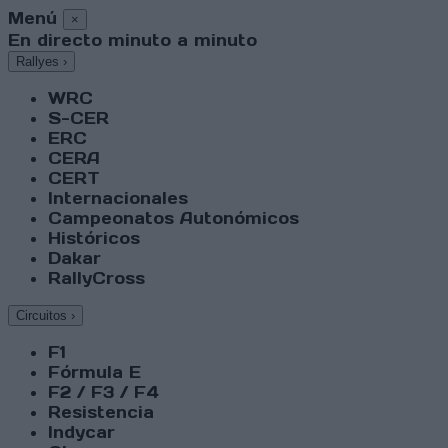
Menú
×
En directo minuto a minuto
Rallyes
›
WRC
S-CER
ERC
CERA
CERT
Internacionales
Campeonatos Autonómicos
Históricos
Dakar
RallyCross
Circuitos
›
F1
Fórmula E
F2 / F3 / F4
Resistencia
Indycar