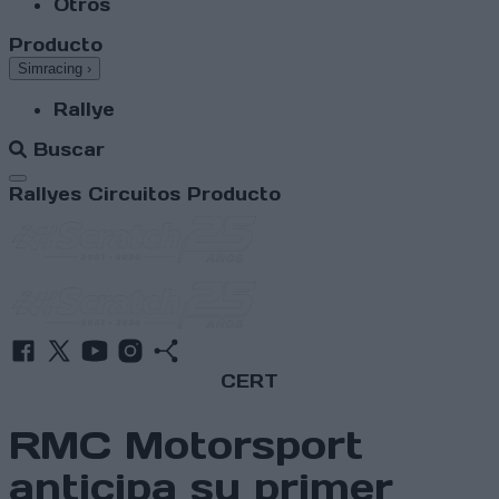
Otros
Producto
Simracing
›
Rallye
Buscar
Abrir menú
Rallyes
Circuitos
Producto
CERT
RMC Motorsport
anticipa su primer