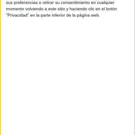
sus preferencias o retirar su consentimiento en cualquier
productos propios y ajenos para que los
aficionados los puedan adquirir
momento volviendo a este sitio y haciendo clic en el botón
"Privacidad" en la parte inferior de la página web.
Divulgación
Dossier
Webs
Comunicados
Fotografía
Vídeos (on boards)
Redes Sociales
2026 Revista Scratch |
Contacto
|
Aviso legal
y política de privacidad
Update CMP