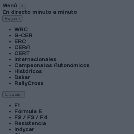
Menú
×
En directo minuto a minuto
Rallyes
›
WRC
S-CER
ERC
CERA
CERT
Internacionales
Campeonatos Autonómicos
Históricos
Dakar
RallyCross
Circuitos
›
F1
Fórmula E
F2 / F3 / F4
Resistencia
Indycar