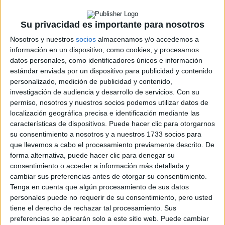
ERC
CERA
CERT
Su privacidad es importante para nosotros
Internacionales
Nosotros y nuestros
socios
almacenamos y/o accedemos a
Campeonatos Autonómicos
información en un dispositivo, como cookies, y procesamos
Históricos
datos personales, como identificadores únicos e información
Dakar
estándar enviada por un dispositivo para publicidad y contenido
RallyCross
personalizado, medición de publicidad y contenido,
investigación de audiencia y desarrollo de servicios.
Con su
Circuitos
permiso, nosotros y nuestros socios podemos utilizar datos de
F1
localización geográfica precisa e identificación mediante las
Fórmula E
características de dispositivos. Puede hacer clic para otorgarnos
F2 / F3 / F4
su consentimiento a nosotros y a nuestros 1733 socios para
Resistencia
que llevemos a cabo el procesamiento previamente descrito. De
Indycar
forma alternativa, puede hacer clic para denegar su
Otros
consentimiento o acceder a información más detallada y
cambiar sus preferencias antes de otorgar su consentimiento.
Producto
Tenga en cuenta que algún procesamiento de sus datos
personales puede no requerir de su consentimiento, pero usted
Producto
tiene el derecho de rechazar tal procesamiento. Sus
preferencias se aplicarán solo a este sitio web. Puede cambiar
Web pensada para poder ofrecer diferentes