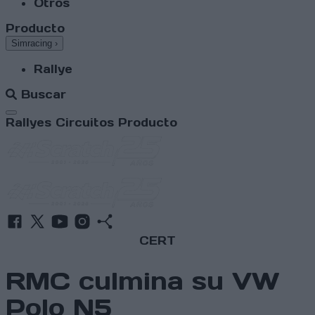
Otros
Producto
Simracing
›
Rallye
Buscar
Abrir menú
Rallyes
Circuitos
Producto
CERT
RMC culmina su VW
Polo N5