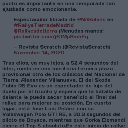
punto es importante en una temporada tan
ajustada como emocionante.
Espectacular librada de
@NilSolans
en
#RallyeTierradeMadrid
@Rallyesdetierra
¡Menudas manos!
pic.twitter.com/j6JMp9mbEq
— Revista Scratch (@RevistaScratch)
November 14, 2020
Tras ellos, ya muy lejos, a 52.4 segundos del
líder, rueda en una meritoria tercera plaza
provisional otro de los clásicos del Nacional de
Tierra, Alexander Villanueva. El del Skoda
Fabia R5 Evo es un espectador de lujo del
duelo por el triunfo y espera que la batalla de
delante le pueda sacar beneficio al final del
rallye para mejorar su posición. En cuarto
lugar, está José Luis Peláez con su
Volkswagen Polo GTI R5, a 30.9 segundos del
piloto de Boyaca, mientras que Gorka Eizmendi
cierra el Top 5 absoluto.En este inicio de rallye