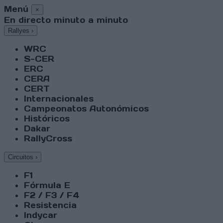
Menú
×
En directo minuto a minuto
Rallyes
›
WRC
S-CER
ERC
CERA
CERT
Internacionales
Campeonatos Autonómicos
Históricos
Dakar
RallyCross
Circuitos
›
F1
Fórmula E
F2 / F3 / F4
Resistencia
Indycar