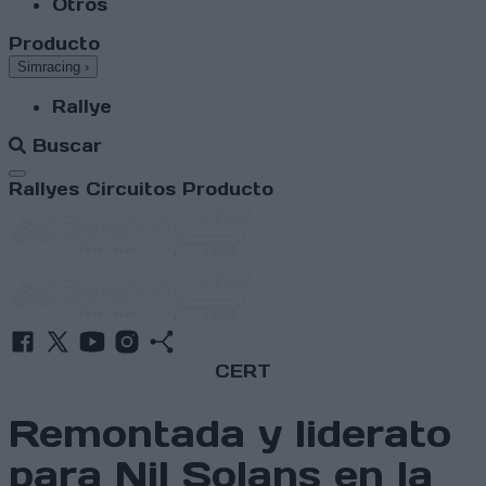
Otros
Producto
Simracing
›
Rallye
Buscar
Abrir menú
Rallyes
Circuitos
Producto
CERT
Remontada y liderato
para Nil Solans en la