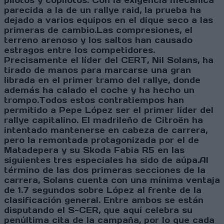
pilotos y copilotos. Con la exigencia mecánica
parecida a la de un rallye raid, la prueba ha
dejado a varios equipos en el dique seco a las
primeras de cambio.Las compresiones, el
terreno arenoso y los saltos han causado
estragos entre los competidores.
Precisamente el líder del CERT, Nil Solans, ha
tirado de manos para marcarse una gran
librada en el primer tramo del rallye, donde
además ha calado el coche y ha hecho un
trompo.Todos estos contratiempos han
permitido a Pepe López ser el primer líder del
rallye capitalino. El madrileño de Citroën ha
intentado mantenerse en cabeza de carrera,
pero la remontada protagonizada por el de
Matadepera y su Skoda Fabia R5 en las
siguientes tres especiales ha sido de aúpa.Al
término de las dos primeras secciones de la
carrera, Solans cuenta con una mínima ventaja
de 1.7 segundos sobre López al frente de la
clasificación general. Entre ambos se están
disputando el S-CER, que aquí celebra su
penúltima cita de la campaña, por lo que cada