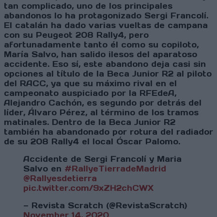
tan complicado, uno de los principales
abandonos lo ha protagonizado Sergi Francolí.
El catalán ha dado varias vueltas de campana
con su Peugeot 208 Rally4, pero
afortunadamente tanto él como su copiloto,
María Salvo, han salido ilesos del aparatoso
accidente. Eso sí, este abandono deja casi sin
opciones al título de la Beca Junior R2 al piloto
del RACC, ya que su máximo rival en el
campeonato auspiciado por la RFEdeA,
Alejandro Cachón, es segundo por detrás del
líder, Álvaro Pérez, al término de los tramos
matinales. Dentro de la Beca Junior R2
también ha abandonado por rotura del radiador
de su 208 Rally4 el local Óscar Palomo.
Accidente de Sergi Francolí y Maria
Salvo en
#RallyeTierradeMadrid
@Rallyesdetierra
pic.twitter.com/9xZH2chCWX
— Revista Scratch (@RevistaScratch)
November 14, 2020