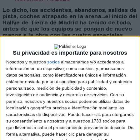
Lo dicho, los accidentes, abandonos, salidas de
pista, coches atrapado en la arena…el inicio del
Rallye de Tierra de Madrid ha tenido de todo,
antes de que los equipos se pongan de nuevo
manos a la obra con las cuatro especiales
contra el crono que restan por disputarse a
partir de las 13:30 horas.
Su privacidad es importante para nosotros
Nosotros y nuestros
socios
almacenamos y/o accedemos a
Cargando
información en un dispositivo, como cookies, y procesamos
nueva noticia
datos personales, como identificadores únicos e información
No hay más noticias en esta categoría.
estándar enviada por un dispositivo para publicidad y contenido
personalizado, medición de publicidad y contenido,
investigación de audiencia y desarrollo de servicios.
Con su
permiso, nosotros y nuestros socios podemos utilizar datos de
localización geográfica precisa e identificación mediante las
características de dispositivos. Puede hacer clic para otorgarnos
su consentimiento a nosotros y a nuestros 1733 socios para
que llevemos a cabo el procesamiento previamente descrito. De
forma alternativa, puede hacer clic para denegar su