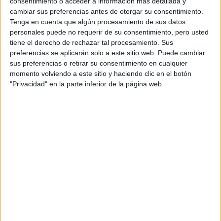
consentimiento o acceder a información más detallada y
cambiar sus preferencias antes de otorgar su consentimiento.
Tenga en cuenta que algún procesamiento de sus datos
personales puede no requerir de su consentimiento, pero usted
Rallyes
tiene el derecho de rechazar tal procesamiento. Sus
preferencias se aplicarán solo a este sitio web. Puede cambiar
WRC
sus preferencias o retirar su consentimiento en cualquier
S-CER
momento volviendo a este sitio y haciendo clic en el botón
ERC
"Privacidad" en la parte inferior de la página web.
CERA
CERT
Internacionales
Campeonatos Autonómicos
Históricos
Dakar
RallyCross
Circuitos
F1
Fórmula E
F2 / F3 / F4
Resistencia