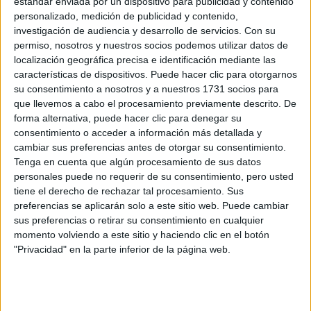
estándar enviada por un dispositivo para publicidad y contenido
R5), 21
personalizado, medición de publicidad y contenido,
Clasificación del Campeonato de España de
investigación de audiencia y desarrollo de servicios.
Con su
Marcas
permiso, nosotros y nuestros socios podemos utilizar datos de
localización geográfica precisa e identificación mediante las
1. Mitsubishi, 114
características de dispositivos. Puede hacer clic para otorgarnos
su consentimiento a nosotros y a nuestros 1731 socios para
2. Toyota, 90
que llevemos a cabo el procesamiento previamente descrito. De
forma alternativa, puede hacer clic para denegar su
Cargando
consentimiento o acceder a información más detallada y
nueva noticia
cambiar sus preferencias antes de otorgar su consentimiento.
Tenga en cuenta que algún procesamiento de sus datos
No hay más noticias en esta categoría.
personales puede no requerir de su consentimiento, pero usted
tiene el derecho de rechazar tal procesamiento. Sus
preferencias se aplicarán solo a este sitio web. Puede cambiar
sus preferencias o retirar su consentimiento en cualquier
momento volviendo a este sitio y haciendo clic en el botón
"Privacidad" en la parte inferior de la página web.
Rallyes