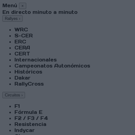
Menú
×
En directo minuto a minuto
Rallyes
›
WRC
S-CER
ERC
CERA
CERT
Internacionales
Campeonatos Autonómicos
Históricos
Dakar
RallyCross
Circuitos
›
F1
Fórmula E
F2 / F3 / F4
Resistencia
Indycar