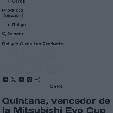
Otros
Producto
Simracing
›
Rallye
Buscar
Abrir menú
Rallyes
Circuitos
Producto
CERT
Quintana, vencedor de
la Mitsubishi Evo Cup