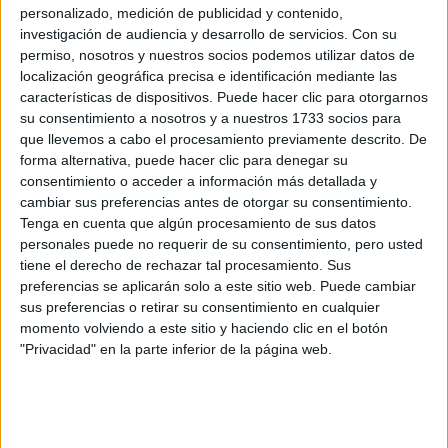
Lovesharing, Domingo Alonso Group, Cetelem,
personalizado, medición de publicidad y contenido,
Pirelli, Patatas Hijolusa y Turini buscará
investigación de audiencia y desarrollo de servicios.
Con su
clausurar el año de la mejor manera posible.
permiso, nosotros y nuestros socios podemos utilizar datos de
localización geográfica precisa e identificación mediante las
características de dispositivos. Puede hacer clic para otorgarnos
Cargando
nueva noticia
su consentimiento a nosotros y a nuestros 1733 socios para
que llevemos a cabo el procesamiento previamente descrito. De
No hay más noticias en esta categoría.
forma alternativa, puede hacer clic para denegar su
consentimiento o acceder a información más detallada y
cambiar sus preferencias antes de otorgar su consentimiento.
Tenga en cuenta que algún procesamiento de sus datos
personales puede no requerir de su consentimiento, pero usted
tiene el derecho de rechazar tal procesamiento. Sus
preferencias se aplicarán solo a este sitio web. Puede cambiar
sus preferencias o retirar su consentimiento en cualquier
momento volviendo a este sitio y haciendo clic en el botón
"Privacidad" en la parte inferior de la página web.
Rallyes
WRC
S-CER
ERC