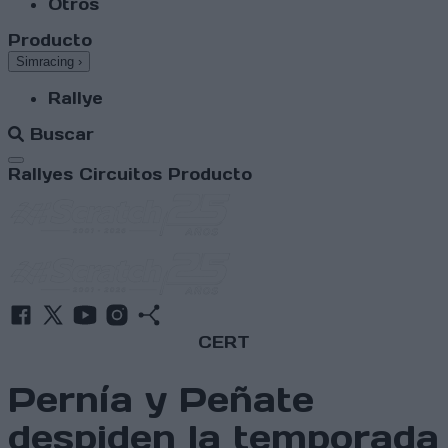
Otros
Producto
Simracing
›
Rallye
Buscar
Abrir menú
Rallyes
Circuitos
Producto
CERT
Pernía y Peñate
despiden la temporada