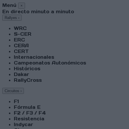
Menú
×
En directo minuto a minuto
Rallyes
›
WRC
S-CER
ERC
CERA
CERT
Internacionales
Campeonatos Autonómicos
Históricos
Dakar
RallyCross
Circuitos
›
F1
Fórmula E
F2 / F3 / F4
Resistencia
Indycar