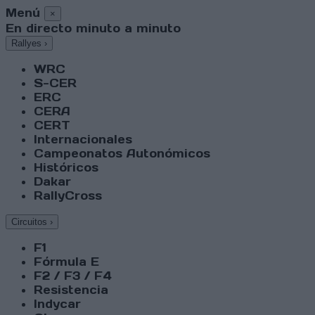
Menú
×
En directo minuto a minuto
Rallyes
›
WRC
S-CER
ERC
CERA
CERT
Internacionales
Campeonatos Autonómicos
Históricos
Dakar
RallyCross
Circuitos
›
F1
Fórmula E
F2 / F3 / F4
Resistencia
Indycar