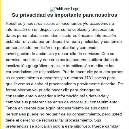
Su privacidad es importante para nosotros
Nosotros y nuestros
socios
almacenamos y/o accedemos a
información en un dispositivo, como cookies, y procesamos
datos personales, como identificadores únicos e información
Rallyes
estándar enviada por un dispositivo para publicidad y contenido
personalizado, medición de publicidad y contenido,
WRC
investigación de audiencia y desarrollo de servicios.
Con su
S-CER
permiso, nosotros y nuestros socios podemos utilizar datos de
ERC
localización geográfica precisa e identificación mediante las
CERA
características de dispositivos. Puede hacer clic para otorgarnos
CERT
su consentimiento a nosotros y a nuestros 1731 socios para
Internacionales
que llevemos a cabo el procesamiento previamente descrito. De
Campeonatos Autonómicos
forma alternativa, puede hacer clic para denegar su
Históricos
consentimiento o acceder a información más detallada y
Dakar
cambiar sus preferencias antes de otorgar su consentimiento.
RallyCross
Tenga en cuenta que algún procesamiento de sus datos
personales puede no requerir de su consentimiento, pero usted
Circuitos
tiene el derecho de rechazar tal procesamiento. Sus
preferencias se aplicarán solo a este sitio web. Puede cambiar
F1