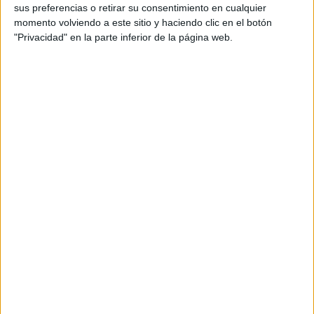
sus preferencias o retirar su consentimiento en cualquier
Fórmula E
momento volviendo a este sitio y haciendo clic en el botón
F2 / F3 / F4
Resistencia
"Privacidad" en la parte inferior de la página web.
Indycar
Otros
Producto
Producto
Web pensada para poder ofrecer diferentes
productos propios y ajenos para que los
aficionados los puedan adquirir
Divulgación
Dossier
Webs
Comunicados
Fotografía
Vídeos (on boards)
Redes Sociales