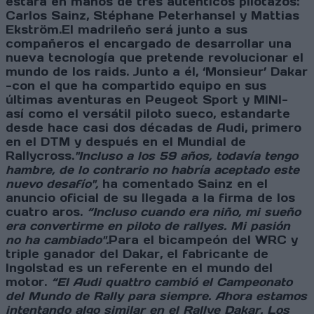
estará en manos de tres auténticos pilotazos:
Carlos Sainz, Stéphane Peterhansel y Mattias
Ekström.El madrileño será junto a sus
compañeros el encargado de desarrollar una
nueva tecnología que pretende revolucionar el
mundo de los raids. Junto a él, ‘Monsieur’ Dakar
-con el que ha compartido equipo en sus
últimas aventuras en Peugeot Sport y MINI-
así como el versátil piloto sueco, estandarte
desde hace casi dos décadas de Audi, primero
en el DTM y después en el Mundial de
Rallycross.
"Incluso a los 59 años, todavía tengo
hambre, de lo contrario no habría aceptado este
nuevo desafío",
ha comentado Sainz en el
anuncio oficial de su llegada a la firma de los
cuatro aros.
“Incluso cuando era niño, mi sueño
era convertirme en piloto de rallyes. Mi pasión
no ha cambiado".
Para el bicampeón del WRC y
triple ganador del Dakar, el fabricante de
Ingolstad es un referente en el mundo del
motor.
“El Audi quattro cambió el Campeonato
del Mundo de Rally para siempre. Ahora estamos
intentando algo similar en el Rallye Dakar. Los