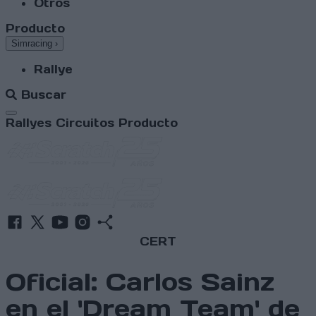
Otros
Producto
Simracing
›
Rallye
Buscar
Abrir menú
Rallyes
Circuitos
Producto
CERT
Oficial: Carlos Sainz
en el 'Dream Team' de