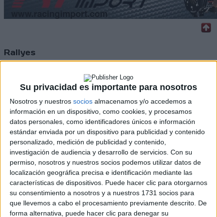
Rallyes
WRC
S-CER
Su privacidad es importante para nosotros
ERC
CERA
Nosotros y nuestros
socios
almacenamos y/o accedemos a
CERT
información en un dispositivo, como cookies, y procesamos
Internacionales
datos personales, como identificadores únicos e información
Campeonatos Autonómicos
estándar enviada por un dispositivo para publicidad y contenido
Históricos
personalizado, medición de publicidad y contenido,
Dakar
investigación de audiencia y desarrollo de servicios.
Con su
RallyCross
permiso, nosotros y nuestros socios podemos utilizar datos de
localización geográfica precisa e identificación mediante las
Circuitos
características de dispositivos. Puede hacer clic para otorgarnos
su consentimiento a nosotros y a nuestros 1731 socios para
F1
que llevemos a cabo el procesamiento previamente descrito. De
Fórmula E
forma alternativa, puede hacer clic para denegar su
F2 / F3 / F4