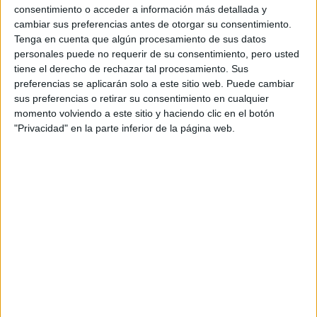
consentimiento o acceder a información más detallada y
Resistencia
cambiar sus preferencias antes de otorgar su consentimiento.
Indycar
Otros
Tenga en cuenta que algún procesamiento de sus datos
personales puede no requerir de su consentimiento, pero usted
Producto
tiene el derecho de rechazar tal procesamiento. Sus
preferencias se aplicarán solo a este sitio web. Puede cambiar
Producto
sus preferencias o retirar su consentimiento en cualquier
momento volviendo a este sitio y haciendo clic en el botón
Web pensada para poder ofrecer diferentes
"Privacidad" en la parte inferior de la página web.
productos propios y ajenos para que los
aficionados los puedan adquirir
Divulgación
Dossier
Webs
Comunicados
Fotografía
Vídeos (on boards)
Redes Sociales
2026 Revista Scratch |
Contacto
|
Aviso legal
y política de privacidad