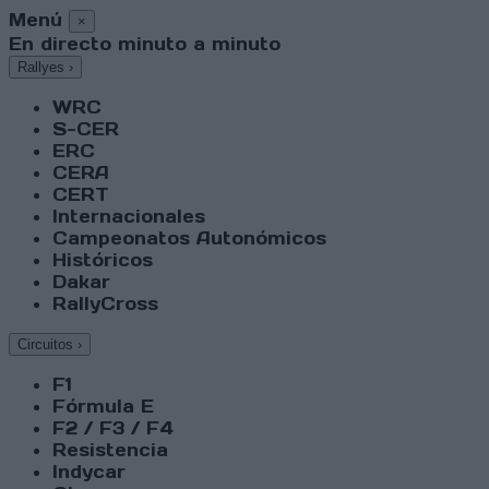
Menú
×
En directo minuto a minuto
Rallyes
›
WRC
S-CER
ERC
CERA
CERT
Internacionales
Campeonatos Autonómicos
Históricos
Dakar
RallyCross
Circuitos
›
F1
Fórmula E
F2 / F3 / F4
Resistencia
Indycar