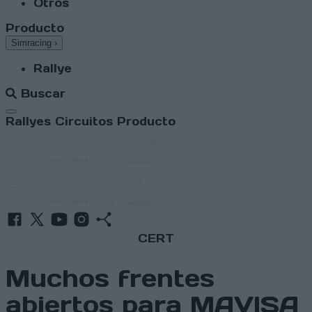
Otros
Producto
Simracing
›
Rallye
Buscar
Abrir menú
Rallyes
Circuitos
Producto
CERT
Muchos frentes
abiertos para MAVISA