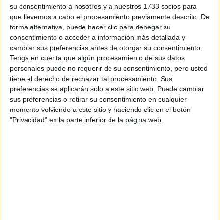
su consentimiento a nosotros y a nuestros 1733 socios para
WRC
que llevemos a cabo el procesamiento previamente descrito. De
S-CER
forma alternativa, puede hacer clic para denegar su
ERC
CERA
consentimiento o acceder a información más detallada y
CERT
cambiar sus preferencias antes de otorgar su consentimiento.
Internacionales
Tenga en cuenta que algún procesamiento de sus datos
Campeonatos Autonómicos
personales puede no requerir de su consentimiento, pero usted
Históricos
tiene el derecho de rechazar tal procesamiento. Sus
Dakar
preferencias se aplicarán solo a este sitio web. Puede cambiar
RallyCross
sus preferencias o retirar su consentimiento en cualquier
momento volviendo a este sitio y haciendo clic en el botón
Circuitos
"Privacidad" en la parte inferior de la página web.
F1
Fórmula E
F2 / F3 / F4
Resistencia
Indycar
Otros
Producto