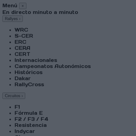
Menú
×
En directo minuto a minuto
Rallyes
›
WRC
S-CER
ERC
CERA
CERT
Internacionales
Campeonatos Autonómicos
Históricos
Dakar
RallyCross
Circuitos
›
F1
Fórmula E
F2 / F3 / F4
Resistencia
Indycar