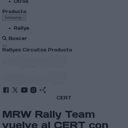
Otros
Producto
Simracing
›
Rallye
Buscar
Abrir menú
Rallyes
Circuitos
Producto
CERT
MRW Rally Team
vuelve al CERT con