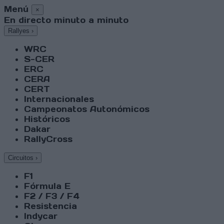
Menú
×
En directo minuto a minuto
Rallyes
›
WRC
S-CER
ERC
CERA
CERT
Internacionales
Campeonatos Autonómicos
Históricos
Dakar
RallyCross
Circuitos
›
F1
Fórmula E
F2 / F3 / F4
Resistencia
Indycar