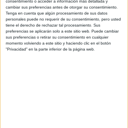
consentimiento o acceder a información más detallada y
Dakar
cambiar sus preferencias antes de otorgar su consentimiento.
RallyCross
Tenga en cuenta que algún procesamiento de sus datos
personales puede no requerir de su consentimiento, pero usted
Circuitos
tiene el derecho de rechazar tal procesamiento. Sus
preferencias se aplicarán solo a este sitio web. Puede cambiar
F1
sus preferencias o retirar su consentimiento en cualquier
Fórmula E
momento volviendo a este sitio y haciendo clic en el botón
F2 / F3 / F4
"Privacidad" en la parte inferior de la página web.
Resistencia
Indycar
Otros
Producto
Producto
Web pensada para poder ofrecer diferentes
productos propios y ajenos para que los
aficionados los puedan adquirir
Divulgación