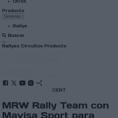
Otros
Producto
Simracing
›
Rallye
Buscar
Abrir menú
Rallyes
Circuitos
Producto
CERT
MRW Rally Team con
Mavisa Sport para