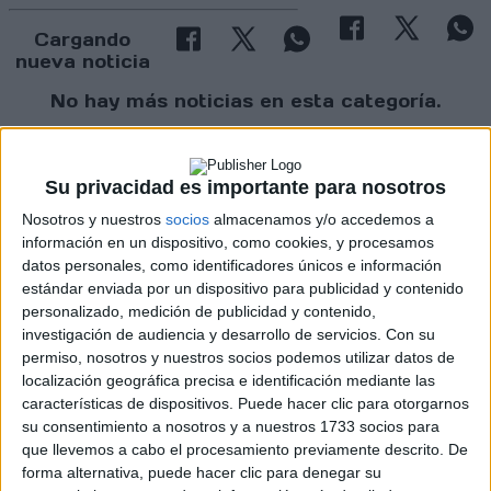
Cargando
nueva noticia
No hay más noticias en esta categoría.
Su privacidad es importante para nosotros
Nosotros y nuestros
socios
almacenamos y/o accedemos a
información en un dispositivo, como cookies, y procesamos
datos personales, como identificadores únicos e información
estándar enviada por un dispositivo para publicidad y contenido
Rallyes
personalizado, medición de publicidad y contenido,
WRC
investigación de audiencia y desarrollo de servicios.
Con su
S-CER
permiso, nosotros y nuestros socios podemos utilizar datos de
ERC
localización geográfica precisa e identificación mediante las
CERA
características de dispositivos. Puede hacer clic para otorgarnos
CERT
su consentimiento a nosotros y a nuestros 1733 socios para
Internacionales
que llevemos a cabo el procesamiento previamente descrito. De
Campeonatos Autonómicos
forma alternativa, puede hacer clic para denegar su
Históricos