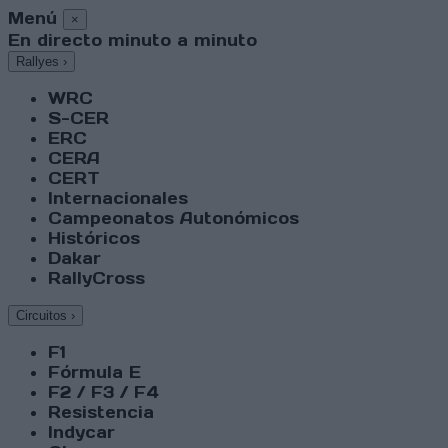
Menú
×
En directo minuto a minuto
Rallyes
›
WRC
S-CER
ERC
CERA
CERT
Internacionales
Campeonatos Autonómicos
Históricos
Dakar
RallyCross
Circuitos
›
F1
Fórmula E
F2 / F3 / F4
Resistencia
Indycar