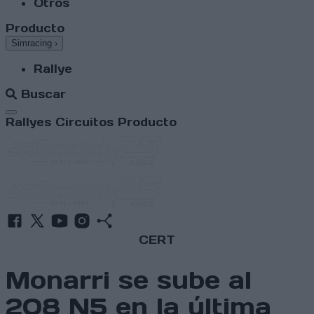
Otros
Producto
Simracing
›
Rallye
Buscar
Abrir menú
Rallyes
Circuitos
Producto
CERT
Monarri se sube al
208 N5 en la última