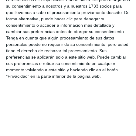
su consentimiento a nosotros y a nuestros 1733 socios para
Producto
que llevemos a cabo el procesamiento previamente descrito. De
Producto
forma alternativa, puede hacer clic para denegar su
consentimiento o acceder a información más detallada y
Web pensada para poder ofrecer diferentes
cambiar sus preferencias antes de otorgar su consentimiento.
productos propios y ajenos para que los
Tenga en cuenta que algún procesamiento de sus datos
aficionados los puedan adquirir
personales puede no requerir de su consentimiento, pero usted
tiene el derecho de rechazar tal procesamiento. Sus
Divulgación
preferencias se aplicarán solo a este sitio web. Puede cambiar
sus preferencias o retirar su consentimiento en cualquier
Dossier
momento volviendo a este sitio y haciendo clic en el botón
Webs
"Privacidad" en la parte inferior de la página web.
Comunicados
Fotografía
Vídeos (on boards)
Redes Sociales
2026 Revista Scratch |
Contacto
|
Aviso legal
y política de privacidad