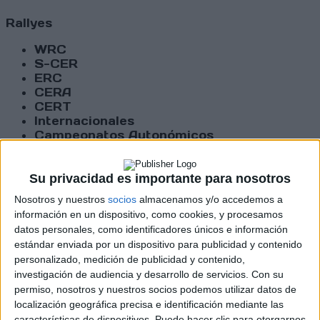
Rallyes
WRC
S-CER
ERC
CERA
CERT
Internacionales
Campeonatos Autonómicos
Históricos
Dakar
RallyCross
Su privacidad es importante para nosotros
Nosotros y nuestros
socios
almacenamos y/o accedemos a
Circuitos
información en un dispositivo, como cookies, y procesamos
datos personales, como identificadores únicos e información
F1
estándar enviada por un dispositivo para publicidad y contenido
Fórmula E
personalizado, medición de publicidad y contenido,
F2 / F3 / F4
investigación de audiencia y desarrollo de servicios.
Con su
Resistencia
permiso, nosotros y nuestros socios podemos utilizar datos de
Indycar
localización geográfica precisa e identificación mediante las
Otros
características de dispositivos. Puede hacer clic para otorgarnos