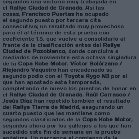
segundos una victoria muy trabajada en
el
Rallye Ciudad de Granada
. Así las
cosas,
Francisco Puertas
ha ocupado
el segundo puesto por tercera cita
consecutiva; un resultado muy provechoso
para él al término de esta prueba con
coeficiente 1.5, que vuelve a consolidarlo al
frente de la clasificación antes del
Rallye
Ciudad de Pozoblanco
, donde concluirá a
mediados de noviembre esta octava singladura
de la
Copa Kobe Motor
.
Víctor Solórzano /
Alejandro Vaqueiro
han encadenado su
segundo podio con el
Toyota Aygo N3
por el
que han apostado esta temporada,
completando de nuevo los puestos de honor en
el
Rallye Ciudad de Granada
.
Raúl Carrasco /
Jesús Díaz
han repetido también el resultado
del
Rallye Tierra de Madrid
, asegurando un
cuarto puesto que les mantiene como
segundos clasificados de la
Copa Kobe Motor
,
seguidos ahora por los gallegos a los que han
sucedido este fin de semana en la prueba
andaluza. Un percance al comienzo de la