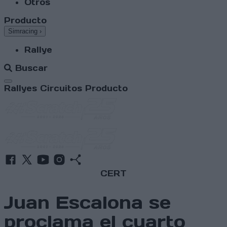
Otros
Producto
Simracing
›
Rallye
Buscar
Abrir menú
Rallyes
Circuitos
Producto
CERT
Juan Escalona se
proclama el cuarto