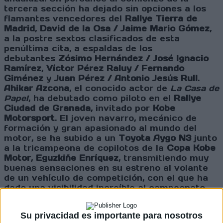
tercera sección ha dejado sin opciones a los
flamantes vencedores del
Rallye Tierra de
Madrid
,
David de la Osa / Jaime Mario Gómez
,
a la postre sextos clasificados de esta
penúltima cita, a espaldas de los
debutantes
Zósimo Hernández / José Ignacio
Ramírez
,
Víctor Pérez Raluy / Fernando
Giménez
y
Juan Pérez / Antonio Jesús Rull
.
Ahikar Azcona
, el conocido actor de
La Casa de
Papel
, ha debutado como piloto en el
Rallye
Ciudad de Granada
, invitado por
Kobe
Motorsport
. El joven navarro, mecánico de
formación y gran apasionado al mundo del
motor, se ha subido a un
Toyota Aygo N3
junto
a la tricampeona de copilotos de la
Copa Kobe
Motor
,
Eguzkiñe Enríquez
, transmitiendo muy
buenas sensaciones en su estreno al volante
de un vehículo de competición, con el que ha
dado una visibilidad increíble al campeonato
monomarca más nutrido de la
CERT (Copa de
España de Rallyes de Tierra)
.
Su privacidad es importante para nosotros