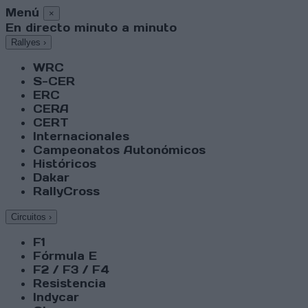
Menú
×
En directo minuto a minuto
Rallyes
›
WRC
S-CER
ERC
CERA
CERT
Internacionales
Campeonatos Autonómicos
Históricos
Dakar
RallyCross
Circuitos
›
F1
Fórmula E
F2 / F3 / F4
Resistencia
Indycar