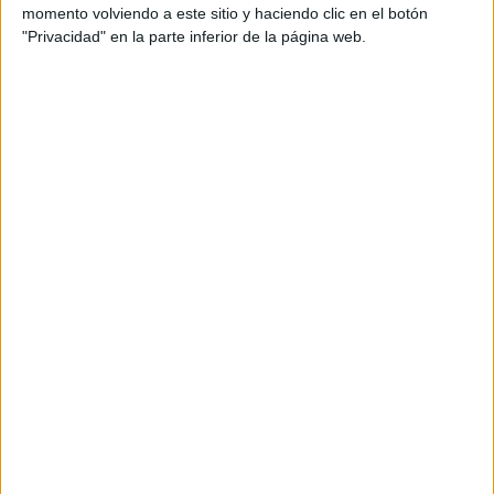
F2 / F3 / F4
momento volviendo a este sitio y haciendo clic en el botón
Resistencia
"Privacidad" en la parte inferior de la página web.
Indycar
Otros
Producto
Producto
Web pensada para poder ofrecer diferentes
productos propios y ajenos para que los
aficionados los puedan adquirir
Divulgación
Dossier
Webs
Comunicados
Fotografía
Vídeos (on boards)
Redes Sociales
2026 Revista Scratch |
Contacto
|
Aviso legal