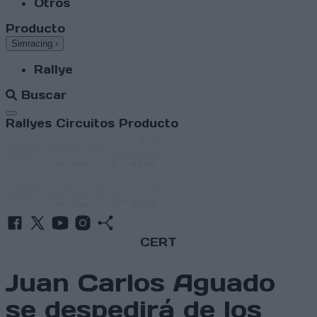
Otros
Producto
Simracing
›
Rallye
Buscar
Abrir menú
Rallyes
Circuitos
Producto
CERT
Juan Carlos Aguado
se despedirá de los