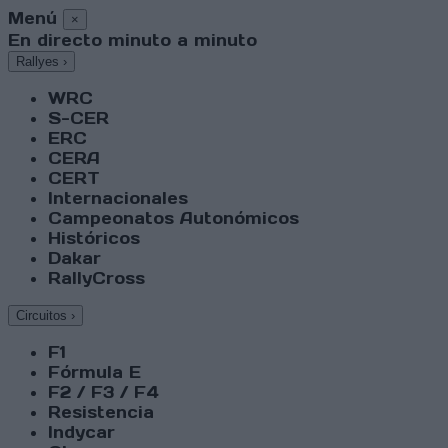
Menú
×
En directo minuto a minuto
Rallyes
›
WRC
S-CER
ERC
CERA
CERT
Internacionales
Campeonatos Autonómicos
Históricos
Dakar
RallyCross
Circuitos
›
F1
Fórmula E
F2 / F3 / F4
Resistencia
Indycar