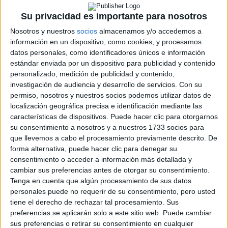
Su privacidad es importante para nosotros
Nosotros y nuestros
socios
almacenamos y/o accedemos a
información en un dispositivo, como cookies, y procesamos
datos personales, como identificadores únicos e información
Rallyes
estándar enviada por un dispositivo para publicidad y contenido
personalizado, medición de publicidad y contenido,
WRC
investigación de audiencia y desarrollo de servicios.
Con su
S-CER
permiso, nosotros y nuestros socios podemos utilizar datos de
ERC
localización geográfica precisa e identificación mediante las
CERA
características de dispositivos. Puede hacer clic para otorgarnos
CERT
su consentimiento a nosotros y a nuestros 1733 socios para
Internacionales
que llevemos a cabo el procesamiento previamente descrito. De
Campeonatos Autonómicos
Históricos
forma alternativa, puede hacer clic para denegar su
Dakar
consentimiento o acceder a información más detallada y
RallyCross
cambiar sus preferencias antes de otorgar su consentimiento.
Tenga en cuenta que algún procesamiento de sus datos
Circuitos
personales puede no requerir de su consentimiento, pero usted
tiene el derecho de rechazar tal procesamiento. Sus
F1
preferencias se aplicarán solo a este sitio web. Puede cambiar
Fórmula E
sus preferencias o retirar su consentimiento en cualquier