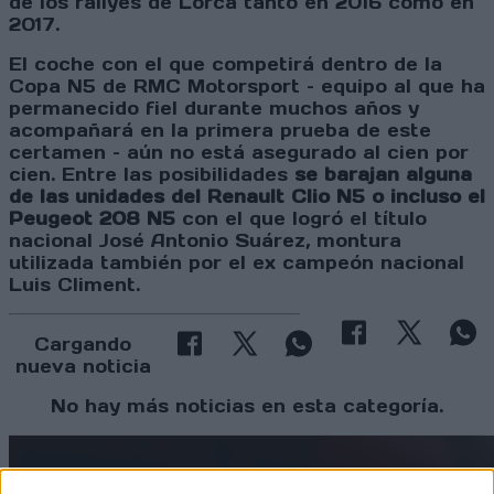
de los rallyes de Lorca tanto en 2016 como en
2017.
El coche con el que competirá dentro de la
Copa N5 de RMC Motorsport – equipo al que ha
permanecido fiel durante muchos años y
acompañará en la primera prueba de este
certamen – aún no está asegurado al cien por
cien. Entre las posibilidades
se barajan alguna
de las unidades del Renault Clio N5 o incluso el
Peugeot 208 N5
con el que logró el título
nacional José Antonio Suárez, montura
utilizada también por el ex campeón nacional
Luis Climent.
Cargando
nueva noticia
No hay más noticias en esta categoría.