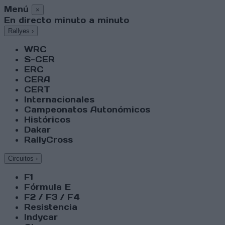
Menú
×
En directo minuto a minuto
Rallyes
›
WRC
S-CER
ERC
CERA
CERT
Internacionales
Campeonatos Autonómicos
Históricos
Dakar
RallyCross
Circuitos
›
F1
Fórmula E
F2 / F3 / F4
Resistencia
Indycar