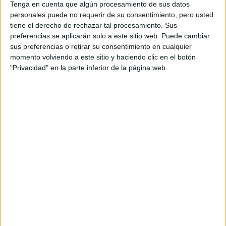
Tenga en cuenta que algún procesamiento de sus datos
Dakar
personales puede no requerir de su consentimiento, pero usted
RallyCross
tiene el derecho de rechazar tal procesamiento. Sus
preferencias se aplicarán solo a este sitio web. Puede cambiar
Circuitos
sus preferencias o retirar su consentimiento en cualquier
F1
momento volviendo a este sitio y haciendo clic en el botón
Fórmula E
"Privacidad" en la parte inferior de la página web.
F2 / F3 / F4
Resistencia
Indycar
Otros
Producto
Producto
Web pensada para poder ofrecer diferentes
productos propios y ajenos para que los
aficionados los puedan adquirir
Divulgación