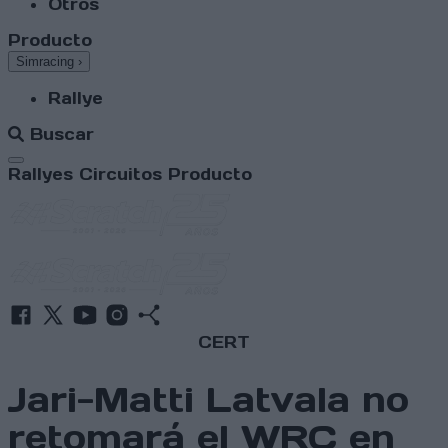
Otros
Producto
Simracing
›
Rallye
Buscar
Abrir menú
Rallyes
Circuitos
Producto
CERT
Jari-Matti Latvala no
retomará el WRC en