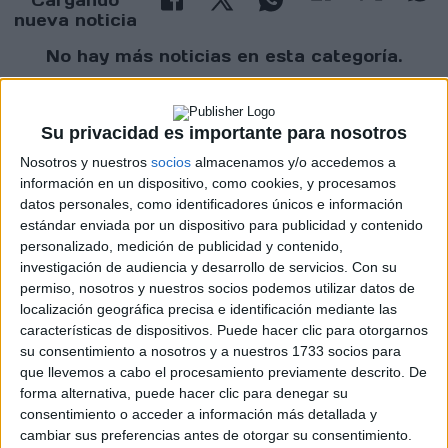
Cargando
nueva noticia
No hay más noticias en esta categoría.
Su privacidad es importante para nosotros
Nosotros y nuestros
socios
almacenamos y/o accedemos a
información en un dispositivo, como cookies, y procesamos
datos personales, como identificadores únicos e información
estándar enviada por un dispositivo para publicidad y contenido
personalizado, medición de publicidad y contenido,
Rallyes
investigación de audiencia y desarrollo de servicios.
Con su
permiso, nosotros y nuestros socios podemos utilizar datos de
WRC
localización geográfica precisa e identificación mediante las
S-CER
características de dispositivos. Puede hacer clic para otorgarnos
ERC
su consentimiento a nosotros y a nuestros 1733 socios para
CERA
que llevemos a cabo el procesamiento previamente descrito. De
CERT
forma alternativa, puede hacer clic para denegar su
Internacionales
consentimiento o acceder a información más detallada y
Campeonatos Autonómicos
cambiar sus preferencias antes de otorgar su consentimiento.
Históricos