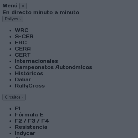
Menú
×
En directo minuto a minuto
Rallyes
›
WRC
S-CER
ERC
CERA
CERT
Internacionales
Campeonatos Autonómicos
Históricos
Dakar
RallyCross
Circuitos
›
F1
Fórmula E
F2 / F3 / F4
Resistencia
Indycar