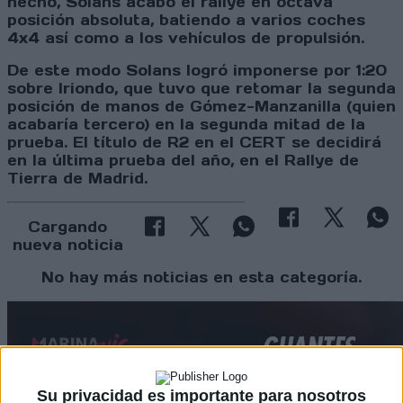
hecho, Solans acabó el rallye en octava
posición absoluta, batiendo a varios coches
4x4 así como a los vehículos de propulsión.
De este modo Solans logró imponerse por 1:20
sobre Iriondo, que tuvo que retomar la segunda
posición de manos de Gómez-Manzanilla (quien
acabaría tercero) en la segunda mitad de la
prueba. El título de R2 en el CERT se decidirá
en la última prueba del año, en el Rallye de
Tierra de Madrid.
Cargando
nueva noticia
No hay más noticias en esta categoría.
Su privacidad es importante para nosotros