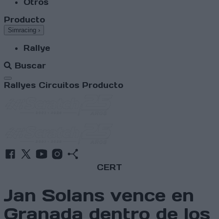
Otros
Producto
Simracing
›
Rallye
Buscar
Abrir menú
Rallyes
Circuitos
Producto
CERT
Jan Solans vence en
Granada dentro de los