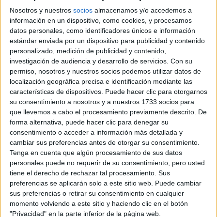
Nosotros y nuestros
socios
almacenamos y/o accedemos a
información en un dispositivo, como cookies, y procesamos
Rallyes
datos personales, como identificadores únicos e información
estándar enviada por un dispositivo para publicidad y contenido
WRC
personalizado, medición de publicidad y contenido,
S-CER
investigación de audiencia y desarrollo de servicios.
Con su
ERC
permiso, nosotros y nuestros socios podemos utilizar datos de
CERA
localización geográfica precisa e identificación mediante las
CERT
características de dispositivos. Puede hacer clic para otorgarnos
Internacionales
su consentimiento a nosotros y a nuestros 1733 socios para
Campeonatos Autonómicos
que llevemos a cabo el procesamiento previamente descrito. De
Históricos
Dakar
forma alternativa, puede hacer clic para denegar su
RallyCross
consentimiento o acceder a información más detallada y
cambiar sus preferencias antes de otorgar su consentimiento.
Circuitos
Tenga en cuenta que algún procesamiento de sus datos
personales puede no requerir de su consentimiento, pero usted
F1
tiene el derecho de rechazar tal procesamiento. Sus
Fórmula E
preferencias se aplicarán solo a este sitio web. Puede cambiar
F2 / F3 / F4
sus preferencias o retirar su consentimiento en cualquier
Resistencia
momento volviendo a este sitio y haciendo clic en el botón
Indycar
"Privacidad" en la parte inferior de la página web.