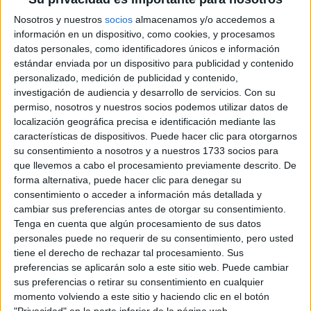
Campeonatos Autonómicos
Nosotros y nuestros
socios
almacenamos y/o accedemos a
Históricos
información en un dispositivo, como cookies, y procesamos
Dakar
datos personales, como identificadores únicos e información
RallyCross
estándar enviada por un dispositivo para publicidad y contenido
personalizado, medición de publicidad y contenido,
Circuitos
investigación de audiencia y desarrollo de servicios.
Con su
F1
permiso, nosotros y nuestros socios podemos utilizar datos de
Fórmula E
localización geográfica precisa e identificación mediante las
F2 / F3 / F4
características de dispositivos. Puede hacer clic para otorgarnos
Resistencia
su consentimiento a nosotros y a nuestros 1733 socios para
Indycar
que llevemos a cabo el procesamiento previamente descrito. De
Otros
forma alternativa, puede hacer clic para denegar su
consentimiento o acceder a información más detallada y
Producto
cambiar sus preferencias antes de otorgar su consentimiento.
Tenga en cuenta que algún procesamiento de sus datos
Producto
personales puede no requerir de su consentimiento, pero usted
tiene el derecho de rechazar tal procesamiento. Sus
Web pensada para poder ofrecer diferentes
preferencias se aplicarán solo a este sitio web. Puede cambiar
productos propios y ajenos para que los
sus preferencias o retirar su consentimiento en cualquier
aficionados los puedan adquirir
momento volviendo a este sitio y haciendo clic en el botón