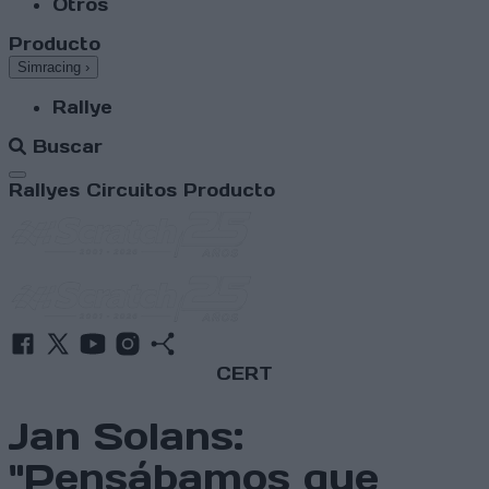
Otros
Producto
Simracing
›
Rallye
Buscar
Abrir menú
Rallyes
Circuitos
Producto
CERT
Jan Solans:
"Pensábamos que