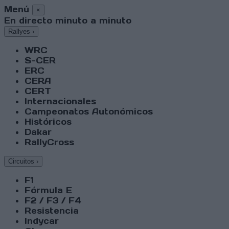
Menú
×
En directo minuto a minuto
Rallyes
›
WRC
S-CER
ERC
CERA
CERT
Internacionales
Campeonatos Autonómicos
Históricos
Dakar
RallyCross
Circuitos
›
F1
Fórmula E
F2 / F3 / F4
Resistencia
Indycar