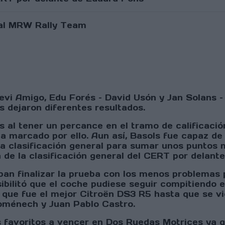
vi Amigo, Edu Forés – David Usón y Jan Solans –
s dejaron diferentes resultados.
 al tener un percance en el tramo de calificació
na marcado por ello. Aun así, Basols fue capaz de
 la clasificación general para sumar unos puntos
a de la clasificación general del CERT por delant
an finalizar la prueba con los menos problemas p
bilitó que el coche pudiese seguir compitiendo en
 que fue el mejor Citroën DS3 R5 hasta que se v
Doménech y Juan Pablo Castro.
s favoritos a vencer en Dos Ruedas Motrices ya q