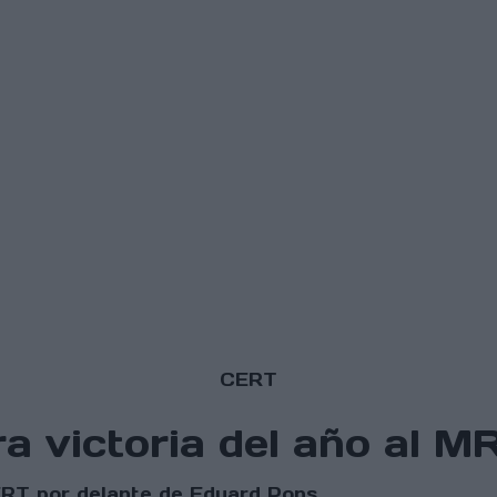
CERT
ra victoria del año al 
ERT por delante de Eduard Pons