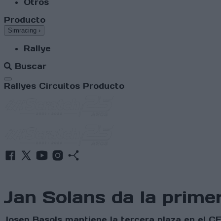
Otros
Producto
Simracing
›
Rallye
Buscar
Abrir menú
Rallyes
Circuitos
Producto
Jan Solans da la prime
Josep Basols mantiene la tercera plaza en el C