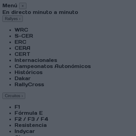
Menú
×
En directo minuto a minuto
Rallyes
›
WRC
S-CER
ERC
CERA
CERT
Internacionales
Campeonatos Autonómicos
Históricos
Dakar
RallyCross
Circuitos
›
F1
Fórmula E
F2 / F3 / F4
Resistencia
Indycar