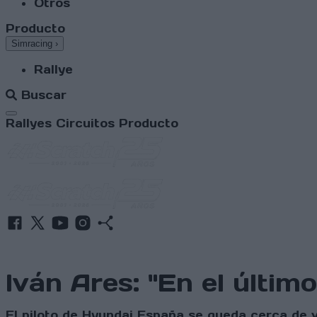
Otros
Producto
Simracing
›
Rallye
Buscar
Abrir menú
Rallyes
Circuitos
Producto
Iván Ares: "En el últim
El piloto de Hyundai España se queda cerca de 