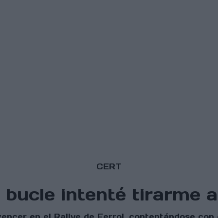
CERT
o bucle intenté tirarme a
vencer en el Rallye de Ferrol, contentándose con