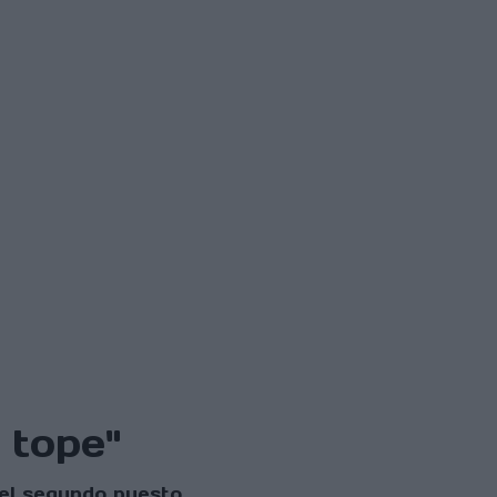
 tope"
 el segundo puesto