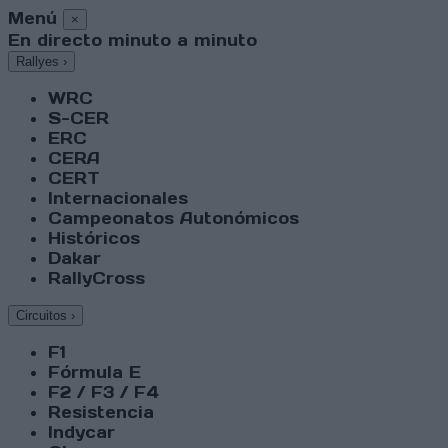
Menú
×
En directo minuto a minuto
Rallyes
›
WRC
S-CER
ERC
CERA
CERT
Internacionales
Campeonatos Autonómicos
Históricos
Dakar
RallyCross
Circuitos
›
F1
Fórmula E
F2 / F3 / F4
Resistencia
Indycar