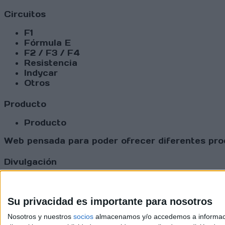
Circuitos
F1
Fórmula E
F2 / F3 / F4
Resistencia
Indycar
Otros
Producto
Producto
Web pensada para poder ofrecer diferentes prod
Divulgación
Dossier
Webs
Comunicados
Su privacidad es importante para nosotros
Fotografía
Nosotros y nuestros
socios
almacenamos y/o accedemos a información
Vídeos (on boards)