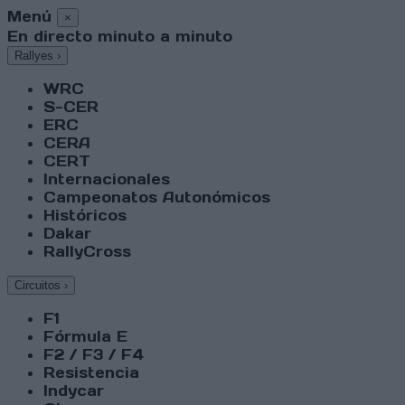
Menú
×
En directo minuto a minuto
Rallyes
›
WRC
S-CER
ERC
CERA
CERT
Internacionales
Campeonatos Autonómicos
Históricos
Dakar
RallyCross
Circuitos
›
F1
Fórmula E
F2 / F3 / F4
Resistencia
Indycar