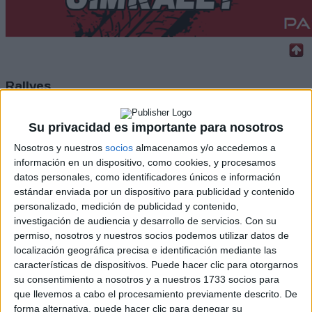
Rallyes
WRC
S-CER
Su privacidad es importante para nosotros
ERC
Nosotros y nuestros
socios
almacenamos y/o accedemos a
CERA
información en un dispositivo, como cookies, y procesamos
CERT
datos personales, como identificadores únicos e información
Internacionales
estándar enviada por un dispositivo para publicidad y contenido
Campeonatos Autonómicos
personalizado, medición de publicidad y contenido,
Históricos
investigación de audiencia y desarrollo de servicios.
Con su
Dakar
permiso, nosotros y nuestros socios podemos utilizar datos de
RallyCross
localización geográfica precisa e identificación mediante las
características de dispositivos. Puede hacer clic para otorgarnos
Circuitos
su consentimiento a nosotros y a nuestros 1733 socios para
F1
que llevemos a cabo el procesamiento previamente descrito. De
Fórmula E
forma alternativa, puede hacer clic para denegar su