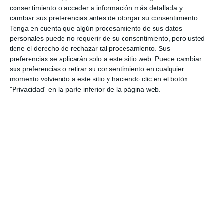
F2 / F3 / F4
consentimiento o acceder a información más detallada y
Resistencia
cambiar sus preferencias antes de otorgar su consentimiento.
Indycar
Tenga en cuenta que algún procesamiento de sus datos
Otros
personales puede no requerir de su consentimiento, pero usted
tiene el derecho de rechazar tal procesamiento. Sus
Producto
preferencias se aplicarán solo a este sitio web. Puede cambiar
sus preferencias o retirar su consentimiento en cualquier
Producto
momento volviendo a este sitio y haciendo clic en el botón
"Privacidad" en la parte inferior de la página web.
Web pensada para poder ofrecer diferentes
productos propios y ajenos para que los
aficionados los puedan adquirir
Divulgación
Dossier
Webs
Comunicados
Fotografía
Vídeos (on boards)
Redes Sociales
2026 Revista Scratch |
Contacto
|
Aviso legal