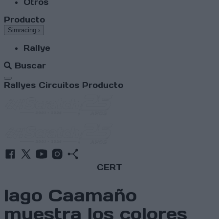
Otros
Producto
Simracing
›
Rallye
Buscar
Abrir menú
Rallyes
Circuitos
Producto
CERT
Iago Caamaño
muestra los colores