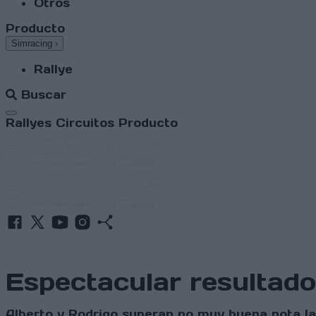
Otros
Producto
Simracing
›
Rallye
Buscar
Abrir menú
Rallyes
Circuitos
Producto
Espectacular resultado
Alberto y Rodrigo superan no muy buena nota l