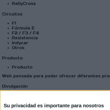
RallyCross
Circuitos
F1
Fórmula E
F2 / F3 / F4
Resistencia
Indycar
Otros
Producto
Producto
Web pensada para poder ofrecer diferentes prod
Divulgación
Dossier
Webs
Comunicados
Su privacidad es importante para nosotros