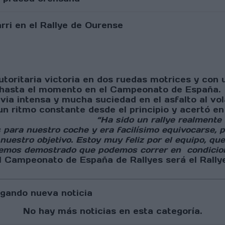
autoritaria victoria en dos ruedas motrices y con
4 GT hasta el momento en el Campeonato de Esp
uvia intensa y mucha suciedad en el asfalto al vo
un ritmo constante desde el principio y acertó en
de su carrera.
“Ha sido un rallye realmente
 para nuestro coche y era facilísimo equivocarse, p
uestro objetivo. Estoy muy feliz por el equipo, qu
e hemos demostrado que podemos correr en
condicio
to de España de Rallyes será el Rallye de F
gando nueva noticia
No hay más noticias en esta categoría.