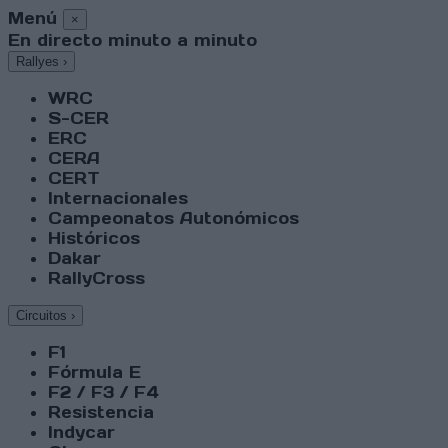
Menú
×
En directo minuto a minuto
Rallyes
›
WRC
S-CER
ERC
CERA
CERT
Internacionales
Campeonatos Autonómicos
Históricos
Dakar
RallyCross
Circuitos
›
F1
Fórmula E
F2 / F3 / F4
Resistencia
Indycar