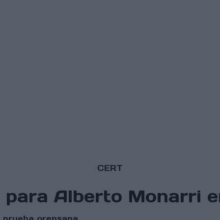
CERT
 para Alberto Monarri e
a prueba orensana