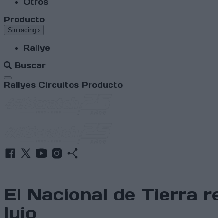
Otros
Producto
Simracing
›
Rallye
Buscar
Abrir menú
Rallyes
Circuitos
Producto
El Nacional de Tierra 
lujo