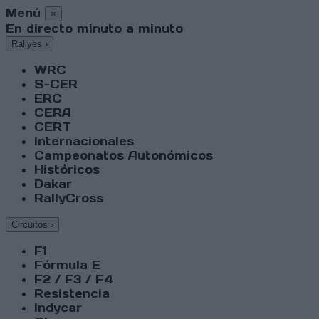
Menú
×
En directo minuto a minuto
Rallyes
›
WRC
S-CER
ERC
CERA
CERT
Internacionales
Campeonatos Autonómicos
Históricos
Dakar
RallyCross
Circuitos
›
F1
Fórmula E
F2 / F3 / F4
Resistencia
Indycar