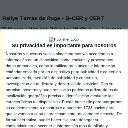
Rallye Terras da Auga – S-CER y CERT
1º Etapa - Viernes 24 a las 18:45 h. - 1 tramo
2º Etapa - Sábado 25 a las 9:15 h. - 9 tramos
Su privacidad es importante para nosotros
Nosotros y nuestros
socios
almacenamos y/o accedemos a
Cargando
nueva noticia
información en un dispositivo, como cookies, y procesamos
datos personales, como identificadores únicos e información
No hay más noticias en esta categoría.
estándar enviada por un dispositivo para publicidad y contenido
personalizado, medición de publicidad y contenido,
investigación de audiencia y desarrollo de servicios.
Con su
permiso, nosotros y nuestros socios podemos utilizar datos de
localización geográfica precisa e identificación mediante las
características de dispositivos. Puede hacer clic para otorgarnos
su consentimiento a nosotros y a nuestros 1733 socios para
que llevemos a cabo el procesamiento previamente descrito. De
forma alternativa, puede hacer clic para denegar su
consentimiento o acceder a información más detallada y