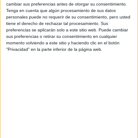
cambiar sus preferencias antes de otorgar su consentimiento.
Tenga en cuenta que algún procesamiento de sus datos
personales puede no requerir de su consentimiento, pero usted
Rallyes
tiene el derecho de rechazar tal procesamiento. Sus
preferencias se aplicarán solo a este sitio web. Puede cambiar
WRC
sus preferencias o retirar su consentimiento en cualquier
S-CER
momento volviendo a este sitio y haciendo clic en el botón
ERC
"Privacidad" en la parte inferior de la página web.
CERA
CERT
Internacionales
Campeonatos Autonómicos
Históricos
Dakar
RallyCross
Circuitos
F1
Fórmula E
F2 / F3 / F4
Resistencia
Indycar