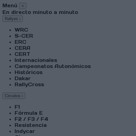
Menú
×
En directo minuto a minuto
Rallyes
›
WRC
S-CER
ERC
CERA
CERT
Internacionales
Campeonatos Autonómicos
Históricos
Dakar
RallyCross
Circuitos
›
F1
Fórmula E
F2 / F3 / F4
Resistencia
Indycar