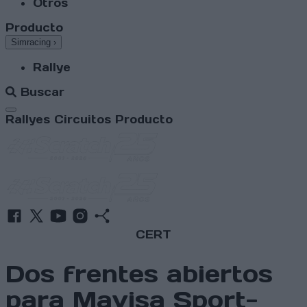
Otros
Producto
Simracing
›
Rallye
Buscar
Abrir menú
Rallyes
Circuitos
Producto
CERT
Dos frentes abiertos
para Mavisa Sport-