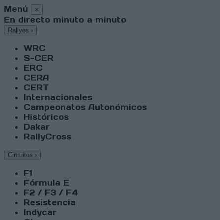
Menú
×
En directo minuto a minuto
Rallyes
›
WRC
S-CER
ERC
CERA
CERT
Internacionales
Campeonatos Autonómicos
Históricos
Dakar
RallyCross
Circuitos
›
F1
Fórmula E
F2 / F3 / F4
Resistencia
Indycar