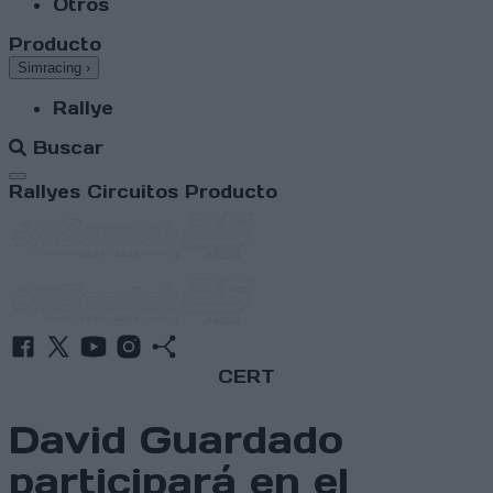
Otros
Producto
Simracing
›
Rallye
Buscar
Abrir menú
Rallyes
Circuitos
Producto
CERT
David Guardado
participará en el